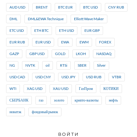
AUD USD
BRENT
BTC EUR
BTC USD
CNY RUB
DML
DML&EWA Technique
Elliott Wave Maker
ETC USD
ETH BTC
ETH USD
EUR GBP
EUR RUB
EUR USD
EWA
EWM
FOREX
GAZP
GBP USD
GOLD
LKOH
NASDAQ
NG
NVTK
oil
RTSi
SBER
Silver
USD CAD
USD CNY
USD JPY
USD RUB
VTBR
WTI
XAG USD
XAU USD
ГазПром
КОТИКИ
СБЕРБАНК
газ
золото
крипто-валюты
нефть
новатэк
фондовый рынок
ВОЙТИ