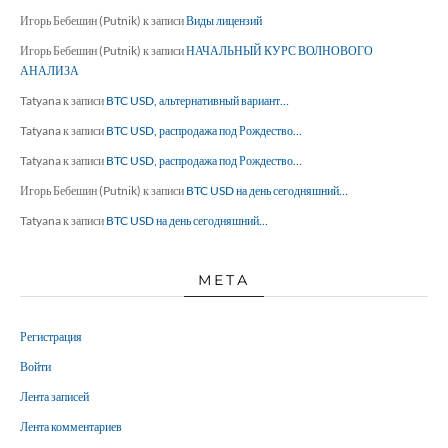
Игорь Бебешин (Putnik)
к записи
Виды лицензий
Игорь Бебешин (Putnik)
к записи
НАЧАЛЬНЫЙ КУРС ВОЛНОВОГО
АНАЛИЗА
Tatyana
к записи
BTC USD, альтернативный вариант…
Tatyana
к записи
BTC USD, распродажа под Рождество…
Tatyana
к записи
BTC USD, распродажа под Рождество…
Игорь Бебешин (Putnik)
к записи
BTC USD на день сегодняшний…
Tatyana
к записи
BTC USD на день сегодняшний…
МЕТА
Регистрация
Войти
Лента записей
Лента комментариев