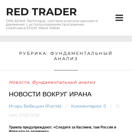
RED TRADER
DML&EWA Technique, система анализа ценового
движения с использованием программы-
советника Elliott Wave Maker
РУБРИКА:
ФУНДАМЕНТАЛЬНЫЙ
АНАЛИЗ
Новости
Фундаментальный анализ
,
НОВОСТИ ВОКРУГ ИРАНА
Игорь Бебешин (Putnik)
Комментарии: 0
12
мая, 2026 12:56
Трампа предупреждают: «Следите за Каспием, там Россия и
Иран что-то затевают»