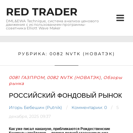
RED TRADER
DML&EWA Technique, система анализа ценового
движения с использованием программы-
советника Elliott Wave Maker
РУБРИКА:
0082 NVTK (НОВАТЭК)
0081 ГАЗПРОМ
0082 NVTK (НОВАТЭК)
Обзоры
,
,
рынка
РОССИЙСКИЙ ФОНДОВЫЙ РЫНОК
Игорь Бебешин (Putnik)
Комментарии: 0
5
декабря, 2025 09:37
Как уже писал накануне, приближаются Рождественские