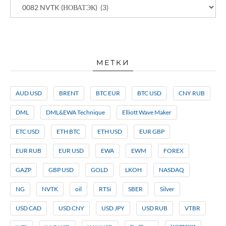
МЕТКИ
AUD USD
BRENT
BTC EUR
BTC USD
CNY RUB
DML
DML&EWA Technique
Elliott Wave Maker
ETC USD
ETH BTC
ETH USD
EUR GBP
EUR RUB
EUR USD
EWA
EWM
FOREX
GAZP
GBP USD
GOLD
LKOH
NASDAQ
NG
NVTK
oil
RTSi
SBER
Silver
USD CAD
USD CNY
USD JPY
USD RUB
VTBR