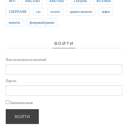
WTI
XAG USD
XAU USD
ГазПром
КОТИКИ
СБЕРБАНК
газ
золото
крипто-валюты
нефть
новатэк
фондовый рынок
ВОЙТИ
Имя пользователя или email
Пароль
Запомнить меня
ВОЙТИ