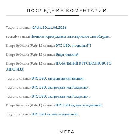
ПОСЛЕДНИЕ КОМЕНТАРИИ
Tatyana
к записи
XAU USD,11.06.2026
spsnab
к записи
Немного порассуждаем, или старческое словоблудие…
Игорь Бебешин (Putnik)
к записи
BTC USD, что делать???
Игорь Бебешин (Putnik)
к записи
Виды лицензий
Игорь Бебешин (Putnik)
к записи
НАЧАЛЬНЫЙ КУРС ВОЛНОВОГО
АНАЛИЗА
Tatyana
к записи
BTC USD, альтернативный вариант…
Tatyana
к записи
BTC USD, распродажа под Рождество…
Tatyana
к записи
BTC USD, распродажа под Рождество…
Игорь Бебешин (Putnik)
к записи
BTC USD на день сегодняшний…
Tatyana
к записи
BTC USD на день сегодняшний…
МЕТА