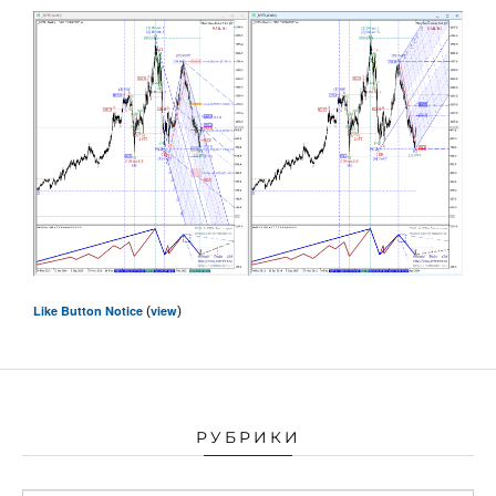
Like Button Notice
view
(
)
РУБРИКИ