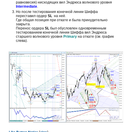
равновесия) нисходящих вил Эндрюса волнового уровня
Intermediate
.
Но после тестирования конечной линии Шиффа
переставил ордер
SL
на неё.
Где общая позиция при откате и была принудительно
закрыта.
Перенос ордера
SL
был обусловлен одновременным
тестированием конечной линии Шиффа вил Эндрюса
старшего волнового уровня
Primary
на откате (см. график
слева).
Like Button Notice
view
(
)