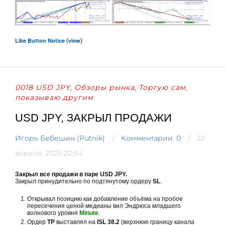
Like Button Notice
view
(
)
0018 USD JPY
Обзоры рынка
Торгую сам,
,
,
показываю другим
USD JPY, ЗАКРЫЛ ПРОДАЖИ
Игорь Бебешин (Putnik)
Комментарии: 0
22
апреля, 2025 20:54
Закрыл все продажи в паре USD JPY.
Закрыл принудительно по подтянутому ордеру
SL
.
Открывал позицию как добавление объёма на пробое
пересечения ценой медианы вил Эндрюса младшего
волнового уровня
Minute
.
Ордер
TP
выставлял на
ISL 38.2
(верхнюю границу канала