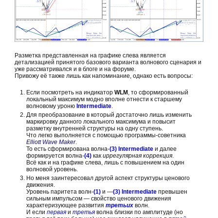
Разметка представленная на графике слева является
детализацией принятого базового варианта волнового сценария и
уже рассматривался и в блоге и на форуме.
Привожу её также лишь как напоминание, однако есть вопросы:
Если посмотреть на индикатор
WLM
, то сформированный
локальный максимум модно вполне отнести к старшему
волновому уроню
Intermediate
.
Для преобразование в который достаточно лишь изменить
маркировку данного локального максимума и повысит
разметку внутренней структуры на одну ступень.
Что легко выполняется с помощью программы-советника
Elliott Wave Maker
.
То есть сформирована волна-
(3)
Intermediate
и далее
формируется волна-
(4)
как
иррегулярная коррекция
.
Всё как и на графике слева, лишь с повышением на один
волновой уровень.
Но меня заинтересовал другой аспект структуры ценового
движения.
Уровень паритета волн-
(1)
и —
(3)
Intermediate
превышен
сильным импульсом — свойство ценового движения
характеризующее развития
третьих
волн.
И если
первая
и
третья
волна близки по амплитуде (но