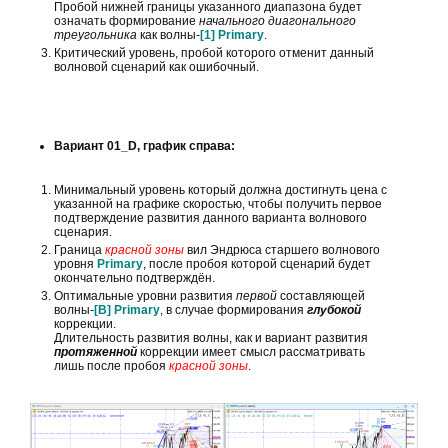
Пробой нижней границы указанного диапазона будет
означать формирование
начального диагонального
треугольника
как волны-
[1] Primary
.
Критический уровень, пробой которого отменит данный
волновой сценарий как ошибочный.
Вариант 01_D, график справа:
Минимальный уровень который должна достигнуть цена с
указанной на графике скоростью, чтобы получить первое
подтверждение развития данного варианта волнового
сценария.
Граница
красной зоны
вил Эндрюса старшего волнового
уровня
Primary
, после пробоя которой сценарий будет
окончательно подтверждён.
Оптимальные уровни развития
первой
составляющей
волны-
[B]
Primary
, в случае формирования
глубокой
коррекции.
Длительность развития волны, как и вариант развития
протяженной
коррекции имеет смысл рассматривать
лишь после пробоя
красной зоны
.