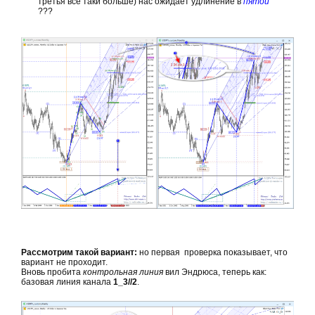
третья всё таки больше) нас ожидает удлинение в
пятой
???
Рассмотрим такой вариант:
но первая проверка показывает, что
вариант не проходит.
Вновь пробита
контрольная линия
вил Эндрюса, теперь как:
базовая линия канала
1_3//2
.