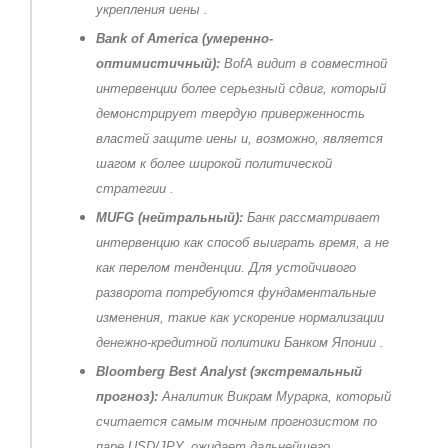
укрепления иены
.
Bank of America (умеренно-
оптимистичный):
BofA видит в совместной
интервенции более серьезный сдвиг, который
демонстрирует твердую приверженность
властей защите иены и, возможно, является
шагом к более широкой политической
стратегии
.
MUFG (нейтральный):
Банк рассматривает
интервенцию как способ выиграть время, а не
как перелом тенденции. Для устойчивого
разворота потребуются фундаментальные
изменения, такие как ускорение нормализации
денежно-кредитной политики Банком Японии
.
Bloomberg Best Analyst (экстремальный
прогноз):
Аналитик Викрам Мурарка, который
считается самым точным прогнозистом по
паре USD/JPY, ожидает дальнейшего