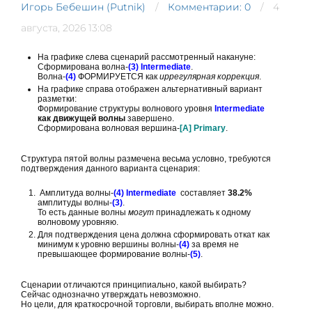
Игорь Бебешин (Putnik)
Комментарии: 0
4
августа, 2026 13:08
На графике слева сценарий рассмотренный накануне:
Сформирована волна-
(3) Intermediate
.
Волна-
(4)
ФОРМИРУЕТСЯ как
иррегулярная коррекция
.
На графике справа отображен альтернативный вариант
разметки:
Формирование структуры волнового уровня
Intermediate
как движущей волны
завершено.
Сформирована волновая вершина-
[A] Primary
.
Структура пятой волны размечена весьма условно, требуются
подтверждения данного варианта сценария:
Амплитуда волны-
(4)
Intermediate
составляет
38.2%
амплитуды волны-
(3)
.
То есть данные волны
могут
принадлежать к одному
волновому уровняю.
Для подтверждения цена должна сформировать откат как
минимум к уровню вершины волны-
(4)
за время не
превышающее формирование волны-
(5)
.
Сценарии отличаются принципиально, какой выбирать?
Сейчас однозначно утверждать невозможно.
Но цели, для краткосрочной торговли, выбирать вполне можно.