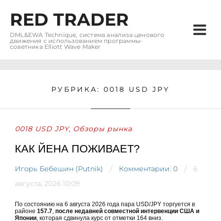
RED TRADER
DML&EWA Technique, система анализа ценового
движения с использованием программы-
советника Elliott Wave Maker
РУБРИКА:
0018 USD JPY
0018 USD JPY
Обзоры рынка
,
КАК ЙЕНА ПОЖИВАЕТ?
Игорь Бебешин (Putnik)
Комментарии: 0
6
августа, 2026 10:09
По состоянию на 6 августа 2026 года пара USD/JPY торгуется в
районе
157.7
,
после недавней совместной интервенции США и
Японии
, которая сдвинула курс от отметки 164 вниз.