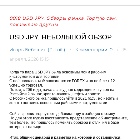
0018 USD JPY
Обзоры рынка
Торгую сам,
,
,
показываю другим
USD JPY, НЕБОЛЬШОЙ ОБЗОР
Игорь Бебешин (Putnik)
Комментарии: 0
15
апреля, 2026 15:15
Когда то пара USD JPY была основным моим рабочим
инструментом для торговли.
С неё началось моё знакомство сс FOREX и на не й ле т 12
успешно торговал.
Потом, с 206 года, началась нудная коррекция и я ушел на
Российский рынок, крипто-валюты, нефть и золото.
С Российского рынка пришлось уйти в 2021 году , но нефть и
золото остались основными рабочими инструментами.
Сейчас решил вернуться, добавим пару в рабочую корзину.
Но для этого нужно восстановить представление об инструменте,
тем более, что пришлось поменять брокера и отличия в базе
котировок налицо.
Итак,
общий сценарий и разметка на которой я остановился: