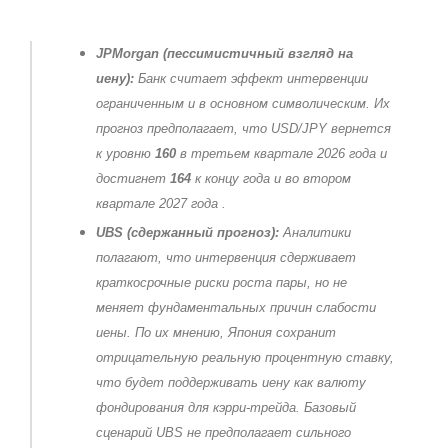
JPMorgan (пессимистичный взгляд на
иену):
Банк считает эффект интервенции
ограниченным и в основном символическим. Их
прогноз предполагает, что USD/JPY вернется
к уровню
160
в третьем квартале 2026 года и
достигнет
164
к концу года и во втором
квартале 2027 года
.
UBS (сдержанный прогноз):
Аналитики
полагают, что интервенция сдерживает
краткосрочные риски роста пары, но не
меняет фундаментальных причин слабости
иены. По их мнению, Япония сохранит
отрицательную реальную процентную ставку,
что будет поддерживать иену как валюту
фондирования для кэрри-трейда. Базовый
сценарий UBS не предполагает сильного