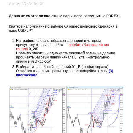
июля, 2026 16:06
Давно не смотрели валютные пары, пора вспомнить о FOREX !
Краткое напоминание о выборе базового волнового сценария в
паре USD JPY.
На графике слева отображен сценарий в котором
присутствует явная ошибка —
пробита базовая линия
канала
0_2//1
.
Правило гласит:
ни одна часть
третьей
волны не должна
пробивать базовую линию канала
0_2//1
(контрольную
линию вил Эндрюса).
Выбираем за рабочий сценарий 01_В (график справа).
Остаётся выполнить разметку развивающейся волны-
(3)
Intermediate
.