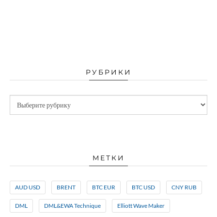
РУБРИКИ
МЕТКИ
AUD USD
BRENT
BTC EUR
BTC USD
CNY RUB
DML
DML&EWA Technique
Elliott Wave Maker