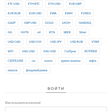
ETC USD
ETH BTC
ETH USD
EUR GBP
EUR RUB
EUR USD
EWA
EWM
FOREX
GAZP
GBP USD
GOLD
LKOH
NASDAQ
NG
NVTK
oil
RTSi
SBER
Silver
USD CAD
USD CNY
USD JPY
USD RUB
VTBR
WTI
XAG USD
XAU USD
ГазПром
КОТИКИ
СБЕРБАНК
газ
золото
крипто-валюты
нефть
новатэк
фондовый рынок
ВОЙТИ
Имя пользователя или email