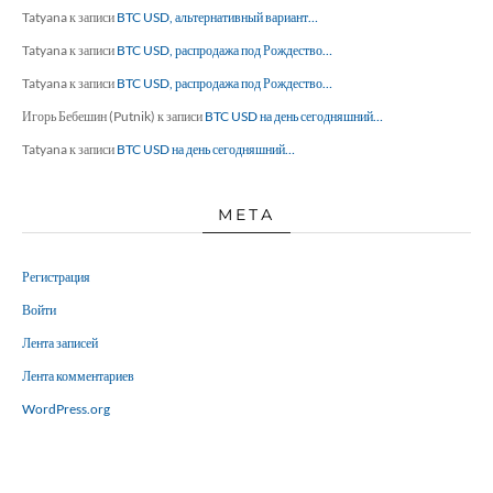
Tatyana
к записи
BTC USD, альтернативный вариант…
Tatyana
к записи
BTC USD, распродажа под Рождество…
Tatyana
к записи
BTC USD, распродажа под Рождество…
Игорь Бебешин (Putnik)
к записи
BTC USD на день сегодняшний…
Tatyana
к записи
BTC USD на день сегодняшний…
МЕТА
Регистрация
Войти
Лента записей
Лента комментариев
WordPress.org