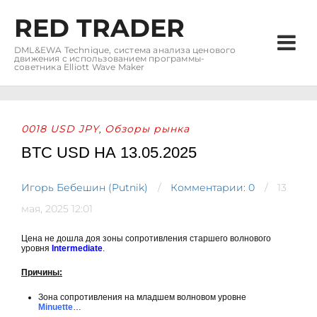
RED TRADER
DML&EWA Technique, система анализа ценового
движения с использованием программы-
советника Elliott Wave Maker
0018 USD JPY
Обзоры рынка
,
BTC USD НА 13.05.2025
Игорь Бебешин (Putnik)
Комментарии: 0
13
мая, 2025 12:01
Цена не дошла доя зоны сопротивления старшего волнового
уровня
Intermediate
.
Причины:
Зона сопротивления на младшем волновом уровне
Minuette
…