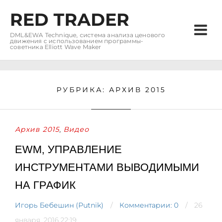
RED TRADER
DML&EWA Technique, система анализа ценового
движения с использованием программы-
советника Elliott Wave Maker
РУБРИКА:
АРХИВ 2015
Архив 2015
Видео
,
EWM, УПРАВЛЕНИЕ
ИНСТРУМЕНТАМИ ВЫВОДИМЫМИ
НА ГРАФИК
Игорь Бебешин (Putnik)
Комментарии: 0
26
января, 2016 22:19