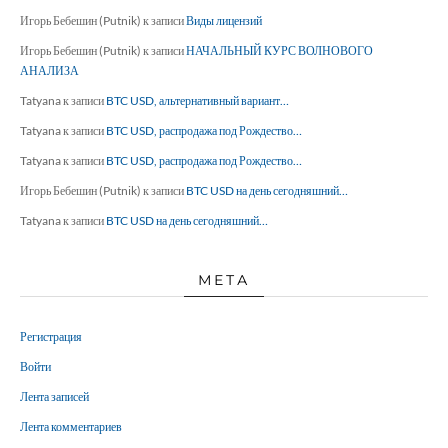
Игорь Бебешин (Putnik)
к записи
Виды лицензий
Игорь Бебешин (Putnik)
к записи
НАЧАЛЬНЫЙ КУРС ВОЛНОВОГО
АНАЛИЗА
Tatyana
к записи
BTC USD, альтернативный вариант…
Tatyana
к записи
BTC USD, распродажа под Рождество…
Tatyana
к записи
BTC USD, распродажа под Рождество…
Игорь Бебешин (Putnik)
к записи
BTC USD на день сегодняшний…
Tatyana
к записи
BTC USD на день сегодняшний…
МЕТА
Регистрация
Войти
Лента записей
Лента комментариев