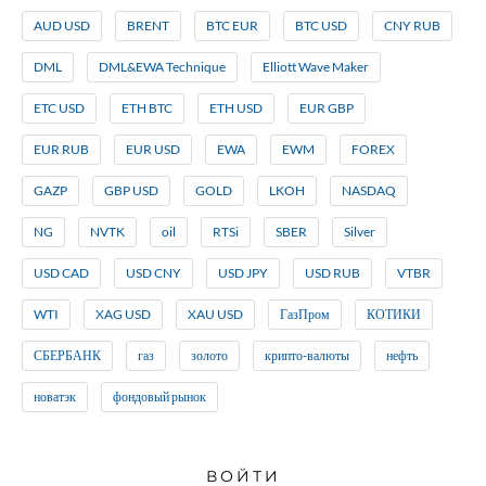
AUD USD
BRENT
BTC EUR
BTC USD
CNY RUB
DML
DML&EWA Technique
Elliott Wave Maker
ETC USD
ETH BTC
ETH USD
EUR GBP
EUR RUB
EUR USD
EWA
EWM
FOREX
GAZP
GBP USD
GOLD
LKOH
NASDAQ
NG
NVTK
oil
RTSi
SBER
Silver
USD CAD
USD CNY
USD JPY
USD RUB
VTBR
WTI
XAG USD
XAU USD
ГазПром
КОТИКИ
СБЕРБАНК
газ
золото
крипто-валюты
нефть
новатэк
фондовый рынок
ВОЙТИ