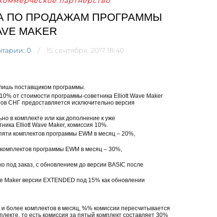
Коммерческое партнёрство
А ПО ПРОДАЖАМ ПРОГРАММЫ
AVE MAKER
тарии: 0
15 сентября, 2017 18:40
лишь поставщиком программы.
10% от стоимости программы-советника Elliott Wave Maker
тов СНГ предоставляется исключительно версия
но в комплекте или как дополнение к уже
ика Elliott Wave Maker, комиссия 10%.
пяти комплектов программы EWM в месяц – 20%,
 комплектов программы EWM в месяц – 30%,
о под заказ, с обновлением до версии BASIC после
ve Maker версии EXTENDED под 15% как обновлении
и и более комплектов в месяц, %% комиссии пересчитывается
плекте, то есть комиссия за пятый комплект составляет 30%