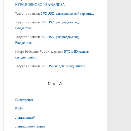
КУРС ВОЛНОВОГО АНАЛИЗА
Tatyana
к записи
BTC USD, альтернативный вариант…
Tatyana
к записи
BTC USD, распродажа под
Рождество…
Tatyana
к записи
BTC USD, распродажа под
Рождество…
Игорь Бебешин (Putnik)
к записи
BTC USD на день
сегодняшний…
Tatyana
к записи
BTC USD на день сегодняшний…
МЕТА
Регистрация
Войти
Лента записей
Лента комментариев