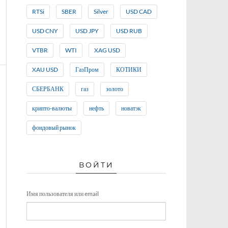
RTSi
SBER
Silver
USD CAD
USD CNY
USD JPY
USD RUB
VTBR
WTI
XAG USD
XAU USD
ГазПром
КОТИКИ
СБЕРБАНК
газ
золото
крипто-валюты
нефть
новатэк
фондовый рынок
ВОЙТИ
Имя пользователя или email