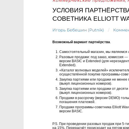
Коммерчекские предложения
,
УСЛОВИЯ ПАРТНЁРСТВ
СОВЕТНИКА ELLIOTT W
Игорь Бебешин (Putnik)
Коммен
Возможный вариант партнёрства
.
Самостоятельный магазин, мы являемся 
Разовые продажи: под заказ, комиссия — 
версии BASIC и Extended (для нерезиден
Extended).
«Каталог волновых моделей» исключитель
осуществлённой покупке программы-советн
Закупка партиями или продажи не менее 
(выкуп лицензионных номеров).
Закупка партиями или продажи от десяти
(выкуп лицензионных номеров).
Продажи в рассрочку (версии DEMO) тольк
погашения платежей.
Продажи программы-советника Elliott Wa
версии BASIC.
P.S. При проведении разовых продаж при 5-т
на 15%. Перерасчёт происходит на пятом ком