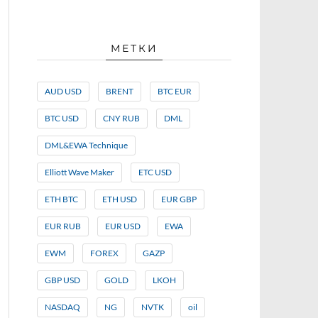
МЕТКИ
AUD USD
BRENT
BTC EUR
BTC USD
CNY RUB
DML
DML&EWA Technique
Elliott Wave Maker
ETC USD
ETH BTC
ETH USD
EUR GBP
EUR RUB
EUR USD
EWA
EWM
FOREX
GAZP
GBP USD
GOLD
LKOH
NASDAQ
NG
NVTK
oil