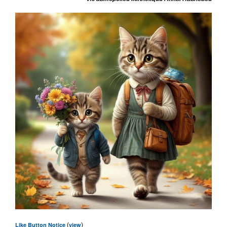
Like Button Notice
view
(
)