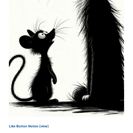
Like Button Notice
view
(
)