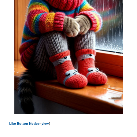
Like Button Notice
view
(
)