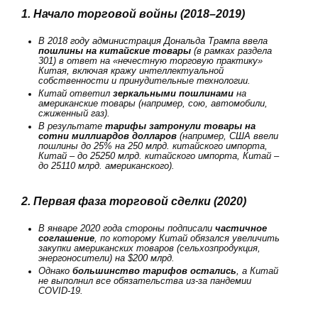
1. Начало торговой войны (2018–2019)
В 2018 году администрация Дональда Трампа ввела
пошлины на китайские товары
(в рамках раздела
301) в ответ на «нечестную торговую практику»
Китая, включая кражу интеллектуальной
собственности и принудительные технологии.
Китай ответил
зеркальными пошлинами
на
американские товары (например, сою, автомобили,
сжиженный газ).
В результате
тарифы затронули товары на
сотни миллиардов долларов
(например, США ввели
пошлины до 25% на
250 млрд. китайского импорта,
Китай – до 25
250
млрд. китайского импорта
,
Китай
–
до
25
110 млрд. американского).
2. Первая фаза торговой сделки (2020)
В январе 2020 года стороны подписали
частичное
соглашение
, по которому Китай обязался увеличить
закупки американских товаров (сельхозпродукция,
энергоносители) на $200 млрд.
Однако
большинство тарифов остались
, а Китай
не выполнил все обязательства из-за пандемии
COVID-19.