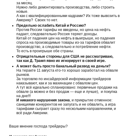
за месяц.
Нужно либо демонтировать производства, либо строить
новые.
А как с квалифицированными кадрами? Их тоже вывозить в
Америку? Своих то нет.
Предельно ослабить Китай и Россию?
Против России тарифы не введены, но цена на нефть
падает, следовательно Россия теряет доходы.
Китай от падения цен на нефть в выигрыше, но падения
спроса на производимые товары из-за тарифов обвалит
производство, а следовательно и потребление нефти.
То есть в проигрыше обе страны.
Отрицательные стороны для США не рассматриваю,
так как Д. Трамп явно их игнорирует в своей игре.
А может быть просто банальный развод на деньги?
На теракте 11 августа кто-то хорошо заработал на обвале
рынков.
За торговлю по инсайдерской информации трейдеров
наказывают, как и за махинации с обвалом цен.
А тут всё идеально спланировано: первичные продажи на
обвале (а можно и без продаж — еще и лучше), и покупка
на дне!!!
И никакого нарушения закона
, и прикрытие отменное:
санкциями конкурентов не запугать и не обвалить, а игра
тарифами сыграет сразу по нескольким направлениям, и
всё ради Америки.
Ваше мнение господа трейдеры?