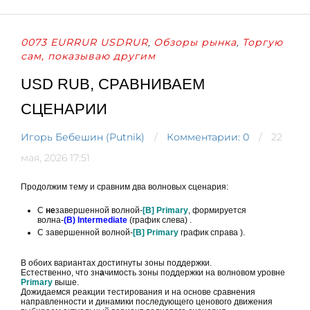
0073 EURRUR USDRUR
Обзоры рынка
Торгую
,
,
сам, показываю другим
USD RUB, СРАВНИВАЕМ
СЦЕНАРИИ
Игорь Бебешин (Putnik)
Комментарии: 0
22
мая, 2026 17:51
Продолжим тему и сравним два волновых сценария:
С
не
завершенной волной-
[B] Primary
, формируется
волна-
(B) Intermediate
(график слева) .
С завершенной волной-
[B] Primary
график справа ).
В обоих вариантах достигнуты зоны поддержки.
Естественно, что зн
а
чимость зоны поддержки на волновом уровне
Primary
выше.
Дожидаемся реакции тестирования и на основе сравнения
направленности и динамики последующего ценового движения