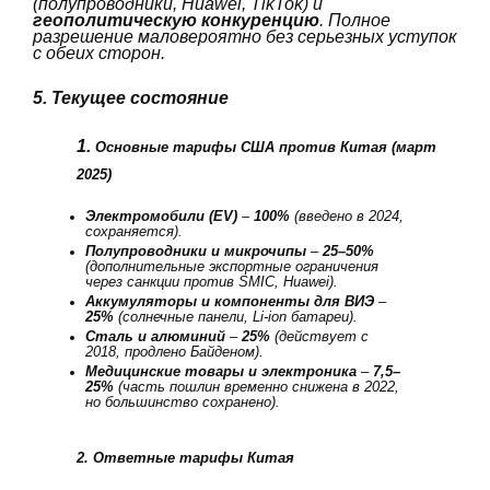
(полупроводники, Huawei, TikTok) и
геополитическую конкуренцию
. Полное
разрешение маловероятно без серьезных уступок
с обеих сторон.
5. Текущее состояние
1.
Основные тарифы США против Китая (март
2025)
Электромобили (EV)
–
100%
(введено в 2024,
сохраняется).
Полупроводники и микрочипы
–
25–50%
(дополнительные экспортные ограничения
через санкции против SMIC, Huawei).
Аккумуляторы и компоненты для ВИЭ
–
25%
(солнечные панели, Li-ion батареи).
Сталь и алюминий
–
25%
(действует с
2018, продлено Байденом).
Медицинские товары и электроника
–
7,5–
25%
(часть пошлин временно снижена в 2022,
но большинство сохранено).
2. Ответные тарифы Китая