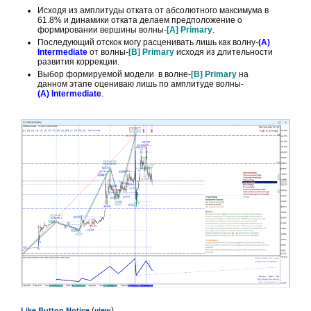
Исходя из амплитуды отката от абсолютного максимума в
61.8% и динамики отката делаем предположение о
формировании вершины волны-
[A] Primary
.
Последующий отскок могу расценивать лишь как волну-
(A)
Intermediate
от волны-
[B] Primary
исходя из длительности
развития коррекции.
Выбор формируемой модели в волне-
[B] Primary
на
данном этапе оцениваю лишь по амплитуде волны-
(A)
Intermediate
.
Like Button Notice
view
(
)