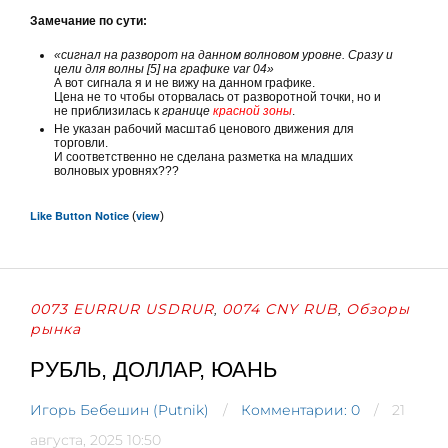
Замечание по сути:
«сигнал на разворот на данном волновом уровне. Сразу и
цели для волны [5] на графике var 04»
А вот сигнала я и не вижу на данном графике.
Цена не то чтобы оторвалась от разворотной точки, но и
не приблизилась к
границе
красной зоны
.
Не указан рабочий масштаб ценового движения для
торговли.
И соответственно не сделана разметка на младших
волновых уровнях???
Like Button Notice
view
(
)
0073 EURRUR USDRUR
0074 CNY RUB
Обзоры
,
,
рынка
РУБЛЬ, ДОЛЛАР, ЮАНЬ
Игорь Бебешин (Putnik)
Комментарии: 0
21
августа, 2025 10:50