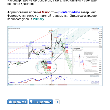
Рассматриваю не как основной, а как альтернативный сценарий
ценового движения.
Формирование волны-
A Minor
от —
(В) Intermediate
завершено.
Формируется отскок от нижней границы вил Эндрюса старшего
волнового уровня
Primary
.
1
Нравится
Не нравится