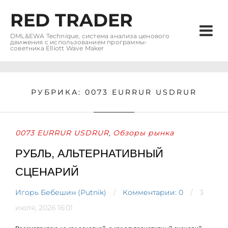
RED TRADER
DML&EWA Technique, система анализа ценового
движения с использованием программы-
советника Elliott Wave Maker
РУБРИКА:
0073 EURRUR USDRUR
0073 EURRUR USDRUR
Обзоры рынка
,
РУБЛЬ, АЛЬТЕРНАТИВНЫЙ
СЦЕНАРИЙ
Игорь Бебешин (Putnik)
Комментарии: 0
3
июля, 2026 16:01