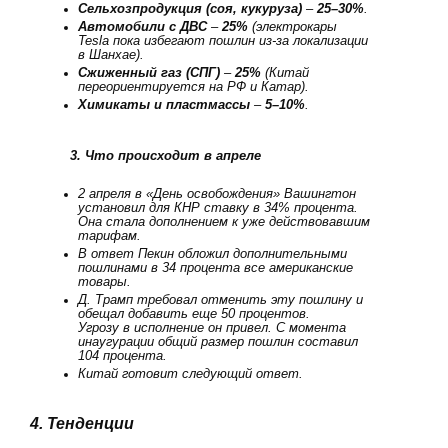
Сельхозпродукция (соя, кукуруза)
–
25–30%
.
Автомобили с ДВС
–
25%
(электрокары
Tesla пока избегают пошлин из-за локализации
в Шанхае).
Сжиженный газ (СПГ)
–
25%
(Китай
переориентируется на РФ и Катар).
Химикаты и пластмассы
–
5–10%
.
3. Что происходит в апреле
2 апреля в «День освобождения» Вашингтон
установил для КНР ставку в 34% процента.
Она стала дополнением к уже действовавшим
тарифам.
В ответ Пекин обложил дополнительными
пошлинами в 34 процента все американские
товары.
Д. Трамп требовал отменить эту пошлину и
обещал добавить еще 50 процентов.
Угрозу в исполнение он привел. С момента
инаугурации общий размер пошлин составил
104 процента.
Китай готовит следующий ответ.
4. Тенденции