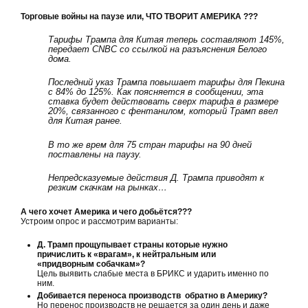
Торговые войны на паузе или, ЧТО ТВОРИТ АМЕРИКА ???
Тарифы Трампа для Китая теперь составляют 145%,
передает
CNBC
со ссылкой на разъяснения Белого
дома.
Последний указ Трампа повышает тарифы для Пекина
с 84% до 125%. Как поясняется в сообщении, эта
ставка будет действовать сверх тарифа в размере
20%, связанного с фентанилом, который Трамп ввел
для Китая ранее.
В то же врем для 75 стран тарифы на 90 дней
поставлены на паузу.
Непредсказуемые действия Д. Трампа приводят к
резким скачкам на рынках…
А чего хочет Америка и чего добьётся???
Устроим опрос и рассмотрим варианты:
Д. Трамп прощупывает страны которые нужно
причислить к «врагам», к нейтральным или
«придворным собачкам»?
Цель выявить слабые места в БРИКС и ударить именно по
ним.
Добивается переноса производств обратно в Америку?
Но перенос производств не решается за один день и даже