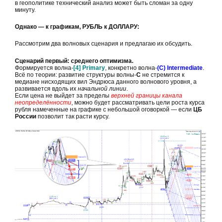
в геополитике технический анализ может быть сломан за одну
минуту.
Однако — к графикам, РУБЛЬ к ДОЛЛАРУ:
Рассмотрим два волновых сценария и предлагаю их обсудить.
Сценарий первый: среднего оптимизма.
Формируется волна-
[4] Primary
, конкретно волна-
(С) Intermediate
.
Всё по теории: развитие структуры волны-
С
не стремится к
медиане нисходящих вил Эндрюса данного волнового уровня, а
развивается вдоль их
начальной линии
.
Если цена не выйдет за пределы
верхней границы канала
неопределённости
, можно будет рассматривать цели роста курса
рубля намеченные на графике с небольшой оговоркой — если
ЦБ
России
позволит так расти курсу.