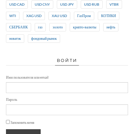
USD CAD
USD CNY
USD JPY
USD RUB
VTBR
WTI
XAG USD
XAU USD
ГазПром
КОТИКИ
СБЕРБАНК
газ
золото
крипто-валюты
нефть
новатэк
фондовый рынок
ВОЙТИ
Имя пользователя или email
Пароль
Запомнить меня