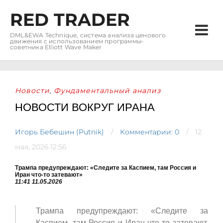
RED TRADER
DML&EWA Technique, система анализа ценового
движения с использованием программы-
советника Elliott Wave Maker
Новости
Фундаментальный анализ
,
НОВОСТИ ВОКРУГ ИРАНА
Игорь Бебешин (Putnik)
Комментарии: 0
12
мая, 2026 12:56
Трампа предупреждают: «Следите за Каспием, там Россия и
Иран что-то затевают»
11:41 11.05.2026
Трампа предупреждают: «Следите за
Каспием, там Россия и Иран что-то затевают,