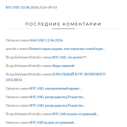
BTC USD, 03.08.2026
2026-08-03
ПОСЛЕДНИЕ КОМЕНТАРИИ
Tatyana
к записи
XAU USD,11.06.2026
spsnab
к записи
Немного порассуждаем, или старческое словоблудие…
Игорь Бебешин (Putnik)
к записи
BTC USD, что делать???
Игорь Бебешин (Putnik)
к записи
Виды лицензий
Игорь Бебешин (Putnik)
к записи
НАЧАЛЬНЫЙ КУРС ВОЛНОВОГО
АНАЛИЗА
Tatyana
к записи
BTC USD, альтернативный вариант…
Tatyana
к записи
BTC USD, распродажа под Рождество…
Tatyana
к записи
BTC USD, распродажа под Рождество…
Игорь Бебешин (Putnik)
к записи
BTC USD на день сегодняшний…
Tatyana
к записи
BTC USD на день сегодняшний…