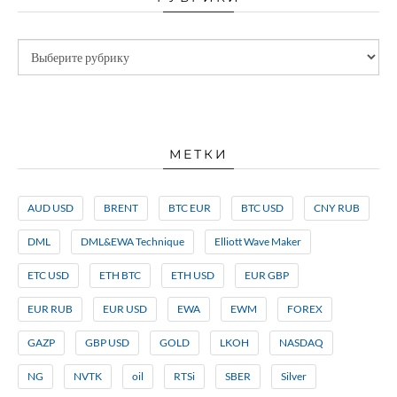
МЕТКИ
AUD USD
BRENT
BTC EUR
BTC USD
CNY RUB
DML
DML&EWA Technique
Elliott Wave Maker
ETC USD
ETH BTC
ETH USD
EUR GBP
EUR RUB
EUR USD
EWA
EWM
FOREX
GAZP
GBP USD
GOLD
LKOH
NASDAQ
NG
NVTK
oil
RTSi
SBER
Silver