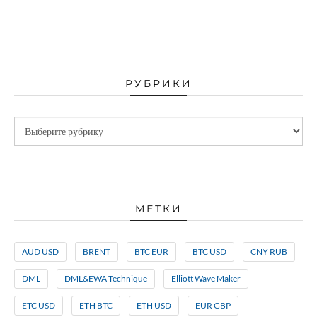
РУБРИКИ
МЕТКИ
AUD USD
BRENT
BTC EUR
BTC USD
CNY RUB
DML
DML&EWA Technique
Elliott Wave Maker
ETC USD
ETH BTC
ETH USD
EUR GBP