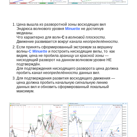
Цена вышла из разворотной зоны восходящих вил
Эндрюса волнового уровня
Minuette
не достигнув
медианы.
Что характерно для волн-
С
в
волновой плоскости
.
Движение развивается вокруг
канала неопределённости
.
Если принять сформированный экстремум за вершину
волны-
С Minuette
и построить нисходящие вилы, то как
видим, цена не пробила
границу их красной зоны
—
нисходящий разворот на данном волновом уровне НЕ
подтверждён.
Для подтверждения нисходящего разворота цена должна
пробить
канал неопределённости
данных вил.
Для подтверждения развития восходящего движения —
цена должна пробить начальную сигнальную линию
данных вил и обновить сформированный локальный
максимум.