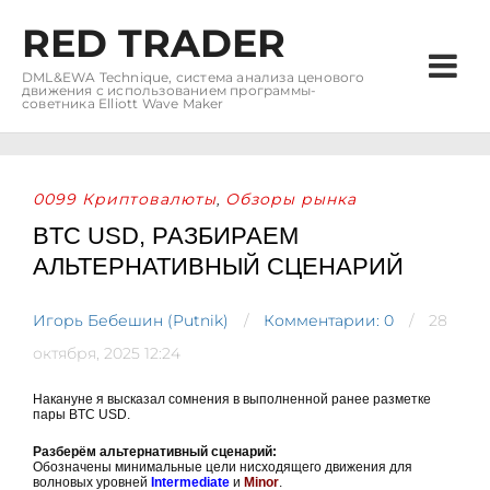
RED TRADER
DML&EWA Technique, система анализа ценового
движения с использованием программы-
советника Elliott Wave Maker
0099 Криптовалюты
Обзоры рынка
,
BTC USD, РАЗБИРАЕМ
АЛЬТЕРНАТИВНЫЙ СЦЕНАРИЙ
Игорь Бебешин (Putnik)
Комментарии: 0
28
октября, 2025 12:24
Накануне я высказал сомнения в выполненной ранее разметке
пары BTC USD.
Разберём альтернативный сценарий:
Обозначены минимальные цели нисходящего движения для
волновых уровней
Intermediate
и
Minor
.