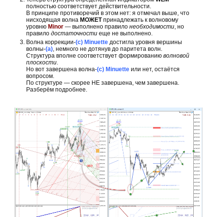
полностью соответствует действительности.
В принципе противоречий в этом нет: я отмечал выше, что
нисходящая волна
МОЖЕТ
принадлежать к волновому
уровню
Minor
— выполнено правило
необходимости
, но
правило
достаточности
еще не выполнено.
Волна коррекции-
(с) Minuette
достигла уровня вершины
волны-
(а)
, немного не дотянув до паритета волн.
Структура вполне соответствует формированию
волновой
плоскости
.
Но вот завершена волна-
(с) Minuette
или нет, остаётся
вопросом.
По структуре — скорее НЕ завершена, чем завершена.
Разберём подробнее.