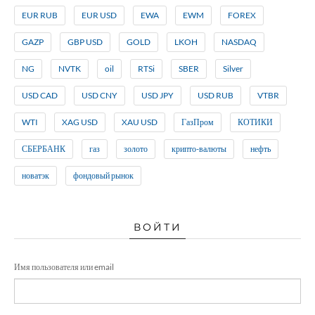
EUR RUB
EUR USD
EWA
EWM
FOREX
GAZP
GBP USD
GOLD
LKOH
NASDAQ
NG
NVTK
oil
RTSi
SBER
Silver
USD CAD
USD CNY
USD JPY
USD RUB
VTBR
WTI
XAG USD
XAU USD
ГазПром
КОТИКИ
СБЕРБАНК
газ
золото
крипто-валюты
нефть
новатэк
фондовый рынок
ВОЙТИ
Имя пользователя или email