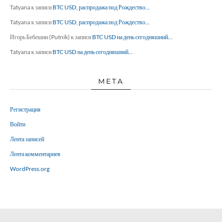
Tatyana
к записи
BTC USD, распродажа под Рождество…
Tatyana
к записи
BTC USD, распродажа под Рождество…
Игорь Бебешин (Putnik)
к записи
BTC USD на день сегодняшний…
Tatyana
к записи
BTC USD на день сегодняшний…
МЕТА
Регистрация
Войти
Лента записей
Лента комментариев
WordPress.org