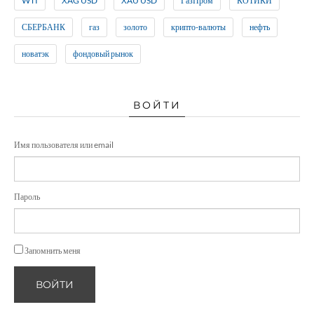
WTI
XAG USD
XAU USD
ГазПром
КОТИКИ
СБЕРБАНК
газ
золото
крипто-валюты
нефть
новатэк
фондовый рынок
ВОЙТИ
Имя пользователя или email
Пароль
Запомнить меня
ВОЙТИ