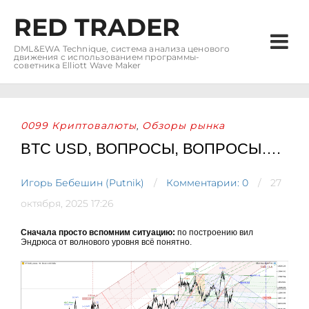
RED TRADER
DML&EWA Technique, система анализа ценового
движения с использованием программы-
советника Elliott Wave Maker
0099 Криптовалюты
Обзоры рынка
,
BTC USD, ВОПРОСЫ, ВОПРОСЫ….
Игорь Бебешин (Putnik)
Комментарии: 0
27
октября, 2025 17:26
Сначала просто вспомним ситуацию:
по построению вил
Эндрюса от волнового уровня всё понятно.