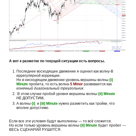
А вот к разметке по текущей ситуации есть вопросы.
Последнее восходящее движение я оценил как волну-В
иррегулярной коррекции.
Но в нисходящем движении уровень вершины волны-
[i]
Minute
пробита, то есть волна-
5 Minor
развивается как
конечный диагональный треугольник
.
В этом случае пробой уровня вершины волны-
[ii] Minute
НЕ ДОПУСТИМ
.
А волны-
[i]
и
[iii] Minute
нужно разметить как тройки, что
вполне допустимо.
Если все эти условия будут выполнены — то всё сложится.
Но если только уровень вершины волны-
[ii] Minute
будет пробит —
ВЕСЬ СЦЕНАРИЙ РУШИТСЯ.