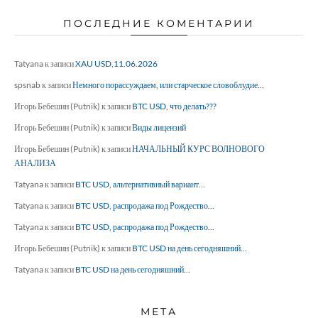
ПОСЛЕДНИЕ КОМЕНТАРИИ
Tatyana
к записи
XAU USD,11.06.2026
spsnab
к записи
Немного порассуждаем, или старческое словоблудие…
Игорь Бебешин (Putnik)
к записи
BTC USD, что делать???
Игорь Бебешин (Putnik)
к записи
Виды лицензий
Игорь Бебешин (Putnik)
к записи
НАЧАЛЬНЫЙ КУРС ВОЛНОВОГО
АНАЛИЗА
Tatyana
к записи
BTC USD, альтернативный вариант…
Tatyana
к записи
BTC USD, распродажа под Рождество…
Tatyana
к записи
BTC USD, распродажа под Рождество…
Игорь Бебешин (Putnik)
к записи
BTC USD на день сегодняшний…
Tatyana
к записи
BTC USD на день сегодняшний…
МЕТА