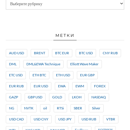
МЕТКИ
AUD USD
BRENT
BTC EUR
BTC USD
CNY RUB
DML
DML&EWA Technique
Elliott Wave Maker
ETC USD
ETH BTC
ETH USD
EUR GBP
EUR RUB
EUR USD
EWA
EWM
FOREX
GAZP
GBP USD
GOLD
LKOH
NASDAQ
NG
NVTK
oil
RTSi
SBER
Silver
USD CAD
USD CNY
USD JPY
USD RUB
VTBR