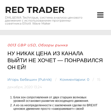
RED TRADER
DML&EWA Technique, система анализа ценового
движения с использованием программы-
советника Elliott Wave Maker
0013 GBP USD
Обзоры рынка
,
НУ НИКАК ЦЕНА ИЗ КАНАЛА
ВЫЙТИ НЕ ХОЧЕТ — ПОНРАВИЛСЯ
ОН ЕЙ!
Игорь Бебешин (Putnik)
Комментарии: 0
15
декабря, 2020 13:24
Блок зон сопротивления от двух старших волновых
уровней остановил развитие восходящего движения.
А из-за неопределенности с заключения сделки по BREXIT
ценовое движение просто «завораживает» своей