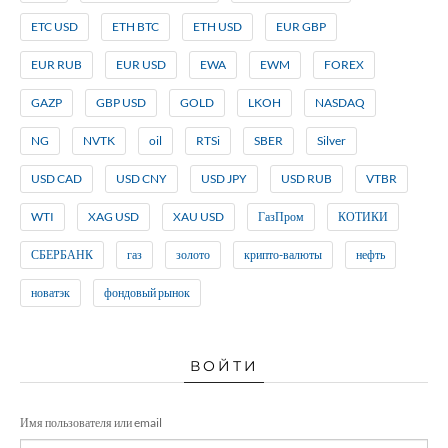
ETC USD
ETH BTC
ETH USD
EUR GBP
EUR RUB
EUR USD
EWA
EWM
FOREX
GAZP
GBP USD
GOLD
LKOH
NASDAQ
NG
NVTK
oil
RTSi
SBER
Silver
USD CAD
USD CNY
USD JPY
USD RUB
VTBR
WTI
XAG USD
XAU USD
ГазПром
КОТИКИ
СБЕРБАНК
газ
золото
крипто-валюты
нефть
новатэк
фондовый рынок
ВОЙТИ
Имя пользователя или email