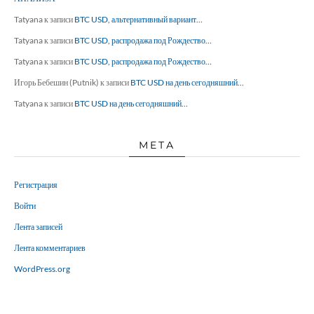
Tatyana
к записи
BTC USD, альтернативный вариант…
Tatyana
к записи
BTC USD, распродажа под Рождество…
Tatyana
к записи
BTC USD, распродажа под Рождество…
Игорь Бебешин (Putnik)
к записи
BTC USD на день сегодняшний…
Tatyana
к записи
BTC USD на день сегодняшний…
МЕТА
Регистрация
Войти
Лента записей
Лента комментариев
WordPress.org