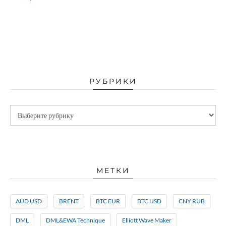
РУБРИКИ
МЕТКИ
AUD USD
BRENT
BTC EUR
BTC USD
CNY RUB
DML
DML&EWA Technique
Elliott Wave Maker