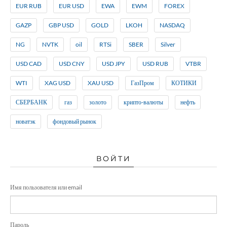
EUR RUB
EUR USD
EWA
EWM
FOREX
GAZP
GBP USD
GOLD
LKOH
NASDAQ
NG
NVTK
oil
RTSi
SBER
Silver
USD CAD
USD CNY
USD JPY
USD RUB
VTBR
WTI
XAG USD
XAU USD
ГазПром
КОТИКИ
СБЕРБАНК
газ
золото
крипто-валюты
нефть
новатэк
фондовый рынок
ВОЙТИ
Имя пользователя или email
Пароль