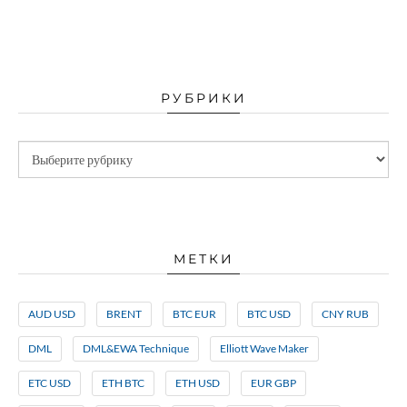
РУБРИКИ
МЕТКИ
AUD USD
BRENT
BTC EUR
BTC USD
CNY RUB
DML
DML&EWA Technique
Elliott Wave Maker
ETC USD
ETH BTC
ETH USD
EUR GBP