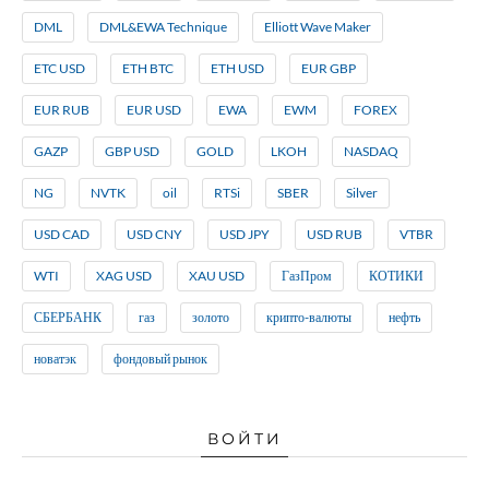
DML
DML&EWA Technique
Elliott Wave Maker
ETC USD
ETH BTC
ETH USD
EUR GBP
EUR RUB
EUR USD
EWA
EWM
FOREX
GAZP
GBP USD
GOLD
LKOH
NASDAQ
NG
NVTK
oil
RTSi
SBER
Silver
USD CAD
USD CNY
USD JPY
USD RUB
VTBR
WTI
XAG USD
XAU USD
ГазПром
КОТИКИ
СБЕРБАНК
газ
золото
крипто-валюты
нефть
новатэк
фондовый рынок
ВОЙТИ