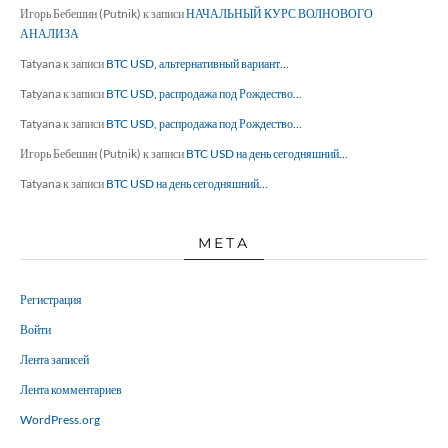
Игорь Бебешин (Putnik)
к записи
НАЧАЛЬНЫЙ КУРС ВОЛНОВОГО
АНАЛИЗА
Tatyana
к записи
BTC USD, альтернативный вариант…
Tatyana
к записи
BTC USD, распродажа под Рождество…
Tatyana
к записи
BTC USD, распродажа под Рождество…
Игорь Бебешин (Putnik)
к записи
BTC USD на день сегодняшний…
Tatyana
к записи
BTC USD на день сегодняшний…
МЕТА
Регистрация
Войти
Лента записей
Лента комментариев
WordPress.org