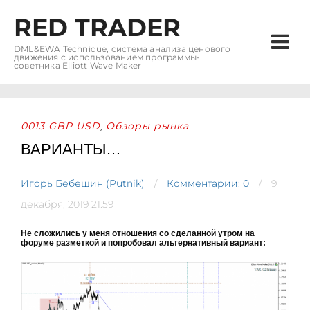
RED TRADER
DML&EWA Technique, система анализа ценового
движения с использованием программы-
советника Elliott Wave Maker
0013 GBP USD
Обзоры рынка
,
ВАРИАНТЫ…
Игорь Бебешин (Putnik)
Комментарии: 0
9
декабря, 2019 21:59
Не сложились у меня отношения со сделанной утром на
форуме разметкой и попробовал альтернативный вариант: