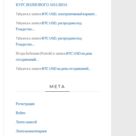
КУРС ВОЛНОВОГО АНАЛИЗА
Tatyana
к записи
BTC USD, альтернативный вариант…
Tatyana
к записи
BTC USD, распродажа под
Рождество…
Tatyana
к записи
BTC USD, распродажа под
Рождество…
Игорь Бебешин (Putnik)
к записи
BTC USD на день
сегодняшний…
Tatyana
к записи
BTC USD на день сегодняшний…
МЕТА
Регистрация
Войти
Лента записей
Лента комментариев