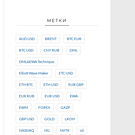
МЕТКИ
AUD USD
BRENT
BTC EUR
BTC USD
CNY RUB
DML
DML&EWA Technique
Elliott Wave Maker
ETC USD
ETH BTC
ETH USD
EUR GBP
EUR RUB
EUR USD
EWA
EWM
FOREX
GAZP
GBP USD
GOLD
LKOH
NASDAQ
NG
NVTK
oil