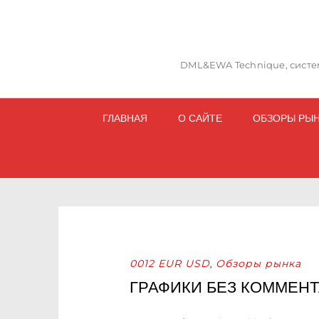
DML&EWA Technique, систем
ГЛАВНАЯ
О САЙТЕ
ОБЗОРЫ РЫ
0012 EUR USD
Обзоры рынка
,
ГРАФИКИ БЕЗ КОММЕН