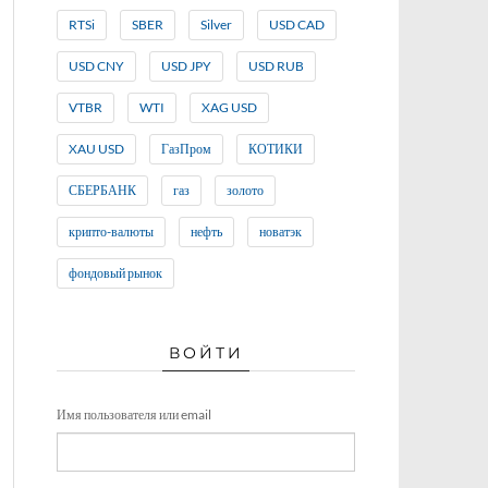
RTSi
SBER
Silver
USD CAD
USD CNY
USD JPY
USD RUB
VTBR
WTI
XAG USD
XAU USD
ГазПром
КОТИКИ
СБЕРБАНК
газ
золото
крипто-валюты
нефть
новатэк
фондовый рынок
ВОЙТИ
Имя пользователя или email