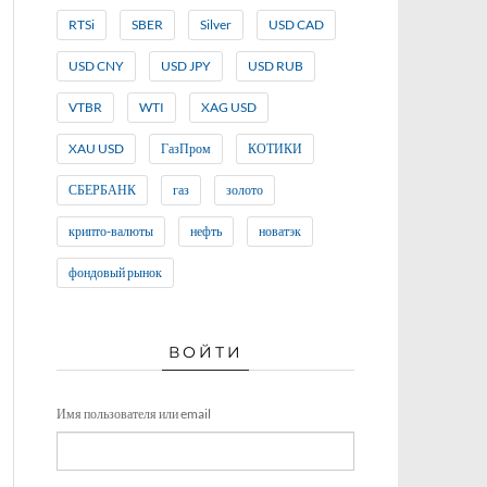
RTSi
SBER
Silver
USD CAD
USD CNY
USD JPY
USD RUB
VTBR
WTI
XAG USD
XAU USD
ГазПром
КОТИКИ
СБЕРБАНК
газ
золото
крипто-валюты
нефть
новатэк
фондовый рынок
ВОЙТИ
Имя пользователя или email