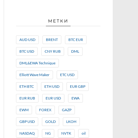
МЕТКИ
AUD USD
BRENT
BTC EUR
BTC USD
CNY RUB
DML
DML&EWA Technique
Elliott Wave Maker
ETC USD
ETH BTC
ETH USD
EUR GBP
EUR RUB
EUR USD
EWA
EWM
FOREX
GAZP
GBP USD
GOLD
LKOH
NASDAQ
NG
NVTK
oil