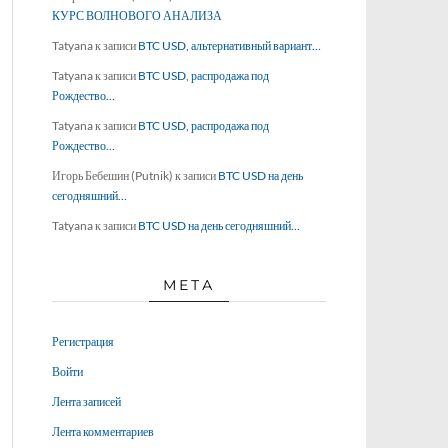
КУРС ВОЛНОВОГО АНАЛИЗА
Tatyana
к записи
BTC USD, альтернативный вариант…
Tatyana
к записи
BTC USD, распродажа под
Рождество…
Tatyana
к записи
BTC USD, распродажа под
Рождество…
Игорь Бебешин (Putnik)
к записи
BTC USD на день
сегодняшний…
Tatyana
к записи
BTC USD на день сегодняшний…
МЕТА
Регистрация
Войти
Лента записей
Лента комментариев