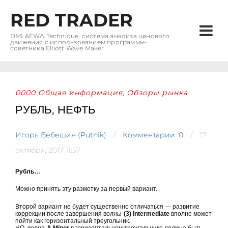
RED TRADER
DML&EWA Technique, система анализа ценового
движения с использованием программы-
советника Elliott Wave Maker
0000 Общая информация
Обзоры рынка
,
РУБЛЬ, НЕФТЬ
Игорь Бебешин (Putnik)
Комментарии: 0
17
октября, 2017 11:57
Рубль…
Можно принять эту разметку за первый вариант.
Второй вариант не будет существенно отличаться — развитие
коррекции после завершения волны-
(3) Intermediate
вполне может
пойти как горизонтальный треугольник.
НО, волна-
А Minor
в горизонтальном треугольнике должна быть