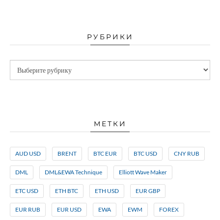
РУБРИКИ
МЕТКИ
AUD USD
BRENT
BTC EUR
BTC USD
CNY RUB
DML
DML&EWA Technique
Elliott Wave Maker
ETC USD
ETH BTC
ETH USD
EUR GBP
EUR RUB
EUR USD
EWA
EWM
FOREX