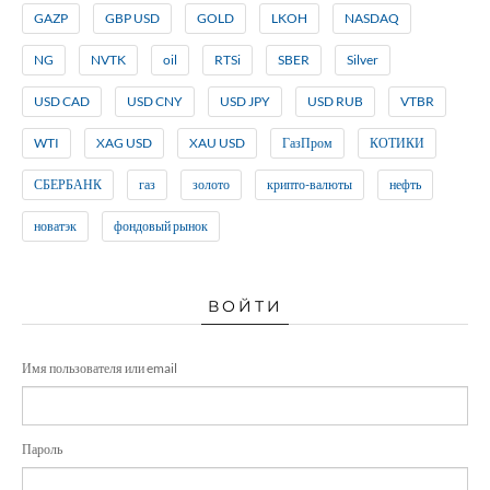
GAZP
GBP USD
GOLD
LKOH
NASDAQ
NG
NVTK
oil
RTSi
SBER
Silver
USD CAD
USD CNY
USD JPY
USD RUB
VTBR
WTI
XAG USD
XAU USD
ГазПром
КОТИКИ
СБЕРБАНК
газ
золото
крипто-валюты
нефть
новатэк
фондовый рынок
ВОЙТИ
Имя пользователя или email
Пароль