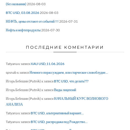
(без названия)
2026-08-03
BTC USD, 03.08.2026
2026-08-03
НЕФТЬ, цены отстают от событий !!!
2026-07-31
Нефть и нефтепродукты
2026-07-30
ПОСЛЕДНИЕ КОМЕНТАРИИ
Tatyana
к записи
XAU USD,11.06.2026
spsnab
к записи
Немного порассуждаем, или старческое словоблудие…
Игорь Бебешин (Putnik)
к записи
BTC USD, что делать???
Игорь Бебешин (Putnik)
к записи
Виды лицензий
Игорь Бебешин (Putnik)
к записи
НАЧАЛЬНЫЙ КУРС ВОЛНОВОГО
АНАЛИЗА
Tatyana
к записи
BTC USD, альтернативный вариант…
Tatyana
к записи
BTC USD, распродажа под Рождество…