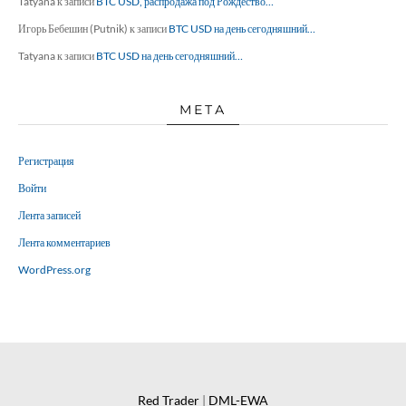
Tatyana
к записи
BTC USD, распродажа под Рождество…
Игорь Бебешин (Putnik)
к записи
BTC USD на день сегодняшний…
Tatyana
к записи
BTC USD на день сегодняшний…
МЕТА
Регистрация
Войти
Лента записей
Лента комментариев
WordPress.org
Red Trader
|
DML-EWA