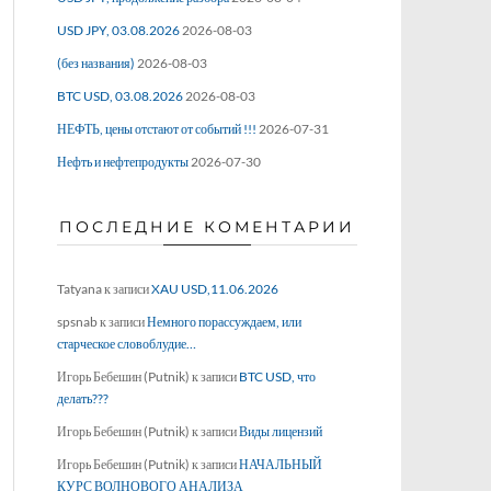
USD JPY, 03.08.2026
2026-08-03
(без названия)
2026-08-03
BTC USD, 03.08.2026
2026-08-03
НЕФТЬ, цены отстают от событий !!!
2026-07-31
Нефть и нефтепродукты
2026-07-30
ПОСЛЕДНИЕ КОМЕНТАРИИ
Tatyana
к записи
XAU USD,11.06.2026
spsnab
к записи
Немного порассуждаем, или
старческое словоблудие…
Игорь Бебешин (Putnik)
к записи
BTC USD, что
делать???
Игорь Бебешин (Putnik)
к записи
Виды лицензий
Игорь Бебешин (Putnik)
к записи
НАЧАЛЬНЫЙ
КУРС ВОЛНОВОГО АНАЛИЗА