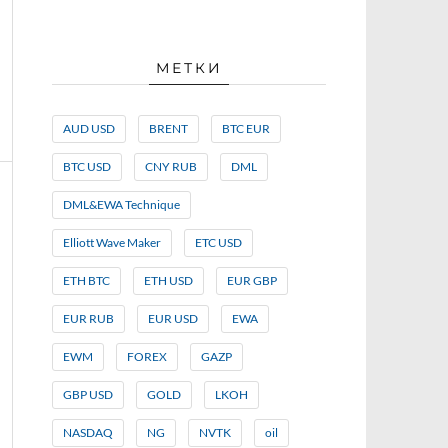
МЕТКИ
AUD USD
BRENT
BTC EUR
BTC USD
CNY RUB
DML
DML&EWA Technique
Elliott Wave Maker
ETC USD
ETH BTC
ETH USD
EUR GBP
EUR RUB
EUR USD
EWA
EWM
FOREX
GAZP
GBP USD
GOLD
LKOH
NASDAQ
NG
NVTK
oil