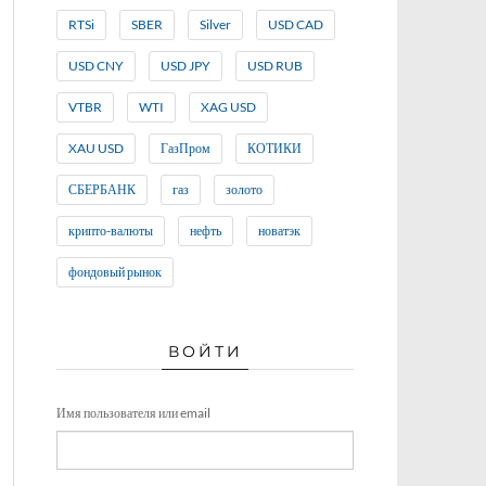
RTSi
SBER
Silver
USD CAD
USD CNY
USD JPY
USD RUB
VTBR
WTI
XAG USD
XAU USD
ГазПром
КОТИКИ
СБЕРБАНК
газ
золото
крипто-валюты
нефть
новатэк
фондовый рынок
ВОЙТИ
Имя пользователя или email