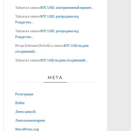
Tatyana
к записи
BTC USD, альтернативный вариант…
Tatyana
к записи
BTC USD, распродажа под
Рождество…
Tatyana
к записи
BTC USD, распродажа под
Рождество…
Игорь Бебешин (Putnik)
к записи
BTC USD на день
сегодняшний…
Tatyana
к записи
BTC USD на день сегодняшний…
МЕТА
Регистрация
Войти
Лента записей
Лента комментариев
WordPress.org