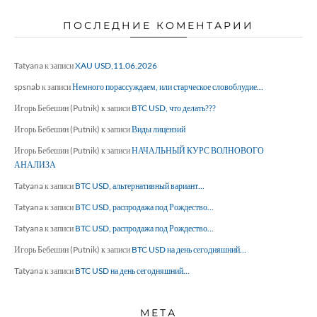
ПОСЛЕДНИЕ КОМЕНТАРИИ
Tatyana
к записи
XAU USD,11.06.2026
spsnab
к записи
Немного порассуждаем, или старческое словоблудие…
Игорь Бебешин (Putnik)
к записи
BTC USD, что делать???
Игорь Бебешин (Putnik)
к записи
Виды лицензий
Игорь Бебешин (Putnik)
к записи
НАЧАЛЬНЫЙ КУРС ВОЛНОВОГО
АНАЛИЗА
Tatyana
к записи
BTC USD, альтернативный вариант…
Tatyana
к записи
BTC USD, распродажа под Рождество…
Tatyana
к записи
BTC USD, распродажа под Рождество…
Игорь Бебешин (Putnik)
к записи
BTC USD на день сегодняшний…
Tatyana
к записи
BTC USD на день сегодняшний…
МЕТА