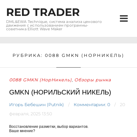
RED TRADER
DML&EWA Technique, система анализа ценового
движения с использованием программы-
советника Elliott Wave Maker
РУБРИКА:
0088 GMKN (НОРНИКЕЛЬ)
0088 GMKN (НорНикель)
Обзоры рынка
,
GMKN (НОРИЛЬСКИЙ НИКЕЛЬ)
Игорь Бебешин (Putnik)
Комментарии: 0
20
февраля, 2025 13:50
Восстановление разметки, выбор вариантов.
Ваше мнение?