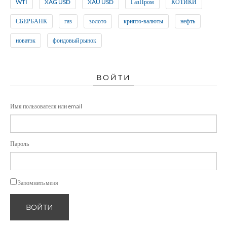
WTI
XAG USD
XAU USD
ГазПром
КОТИКИ
СБЕРБАНК
газ
золото
крипто-валюты
нефть
новатэк
фондовый рынок
ВОЙТИ
Имя пользователя или email
Пароль
Запомнить меня
ВОЙТИ