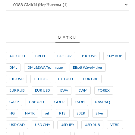
МЕТКИ
AUD USD
BRENT
BTC EUR
BTC USD
CNY RUB
DML
DML&EWA Technique
Elliott Wave Maker
ETC USD
ETH BTC
ETH USD
EUR GBP
EUR RUB
EUR USD
EWA
EWM
FOREX
GAZP
GBP USD
GOLD
LKOH
NASDAQ
NG
NVTK
oil
RTSi
SBER
Silver
USD CAD
USD CNY
USD JPY
USD RUB
VTBR