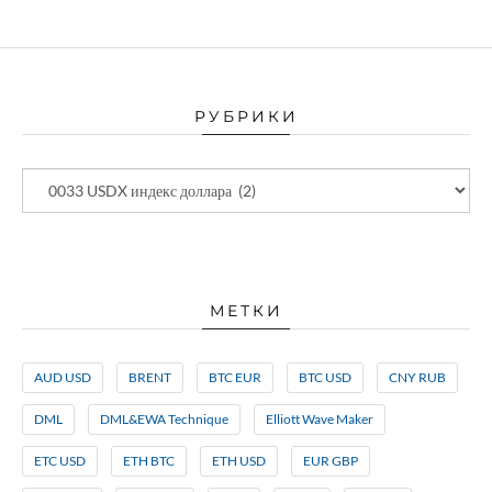
РУБРИКИ
МЕТКИ
AUD USD
BRENT
BTC EUR
BTC USD
CNY RUB
DML
DML&EWA Technique
Elliott Wave Maker
ETC USD
ETH BTC
ETH USD
EUR GBP