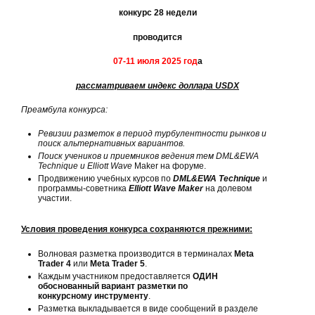
конкурс 28 недели
проводится
07-11 июля 2025 год
а
рассматриваем индекс доллара USDX
Преамбула конкурса:
Ревизии разметок в период турбулентности рынков и
поиск альтернативных вариантов.
Поиск учеников и
приемников ведения тем DML&EWA
Technique и Elliott Wave
Maker на форуме.
Продвижению учебных курсов по
DML&EWA Technique
и
программы-советника
Elliott Wave Maker
на долевом
участии.
Условия проведения конкурса сохраняются прежними:
Волновая разметка производится в терминалах
Meta
Trader 4
или
Meta Trader 5
.
Каждым участником предоставляется
ОДИН
обоснованный вариант разметки по
конкурсному инструменту
.
Разметка выкладывается в виде сообщений в разделе