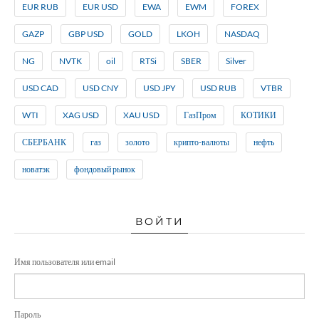
EUR RUB
EUR USD
EWA
EWM
FOREX
GAZP
GBP USD
GOLD
LKOH
NASDAQ
NG
NVTK
oil
RTSi
SBER
Silver
USD CAD
USD CNY
USD JPY
USD RUB
VTBR
WTI
XAG USD
XAU USD
ГазПром
КОТИКИ
СБЕРБАНК
газ
золото
крипто-валюты
нефть
новатэк
фондовый рынок
ВОЙТИ
Имя пользователя или email
Пароль