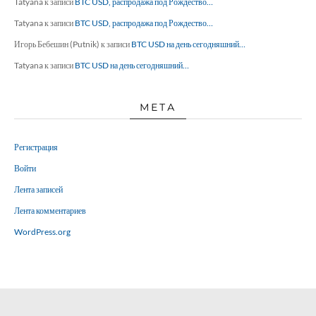
Tatyana
к записи
BTC USD, распродажа под Рождество…
Tatyana
к записи
BTC USD, распродажа под Рождество…
Игорь Бебешин (Putnik)
к записи
BTC USD на день сегодняшний…
Tatyana
к записи
BTC USD на день сегодняшний…
МЕТА
Регистрация
Войти
Лента записей
Лента комментариев
WordPress.org