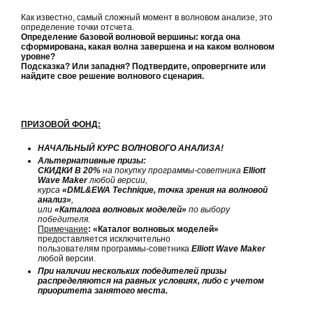
Как известно, самый сложный момент в волновом анализе, это
определение точки отсчета.
Определение базовой волновой вершины: когда она
сформирована, какая волна завершена и на каком волновом
уровне?
Подсказка? Или западня? Подтвердите, опровергните или
найдите свое решение волнового сценария.
ПРИЗОВОЙ ФОНД:
НАЧАЛЬНЫЙ КУРС ВОЛНОВОГО АНАЛИЗА!
Альтернативные призы:
СКИДКИ В 20%
на покупку программы-советника
Elliott
Wave Maker
любой версии,
курса
«DML&EWA Technique, точка зрения на волновой
анализ»
,
или
«Каталога волновых моделей»
по выбору
победителя.
Примечание
: «Каталог волновых моделей»
предоставляется исключительно
пользователям программы-советника
Elliott Wave Maker
любой версии.
При наличии нескольких победителей призы
распределяются на равных условиях, либо с учетом
приоритета занятого места.