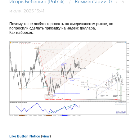
Игорь Бебешин (Putnik)
Комментарии: 0
5
июля, 2025 15:41
Почему то не люблю торговать на американском рынке, но
попросили сделать прикидку на индекс доллара,
Как набросок:
Like Button Notice
view
(
)