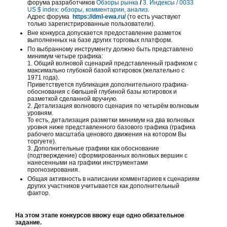
форума разработчиков
Обзоры рынка
/
3. Индексы /
0033
US $ index: обзоры, комментарии, анализ
.
Адрес форума
https://dml-ewa.ru/
(то есть участвуют
только зарегистрированные пользователи).
Вне конкурса допускается предоставление разметок
выполненных на базе других торговых платформ.
По выбранному инструменту должно быть представлено
минимум четыре графика:
1. Общий волновой сценарий представленный графиком с
максимально глубокой базой котировок (желательно с
1971 года).
Приветствуется публикация дополнительного графика-
обоснования с б
о
льшей глубиной базы котировок и
разметкой сделанной вручную.
2. Детализация волнового сценария по четырём волновым
уровням.
То есть, детализация разметки минимум на два волновых
уровня ниже представленного базового графика (графика
рабочего масштаба ценового движения на котором Вы
торгуете).
3. Дополнительные графики как обоснование
(подтверждение) сформированных волновых вершин с
нанесенными на графики инструментами
прогнозирования.
Общая активность в написании комментариев к сценариям
других участников учитывается как дополнительный
фактор.
На этом этапе конкурсов ввожу еще одно обязательное
задание.