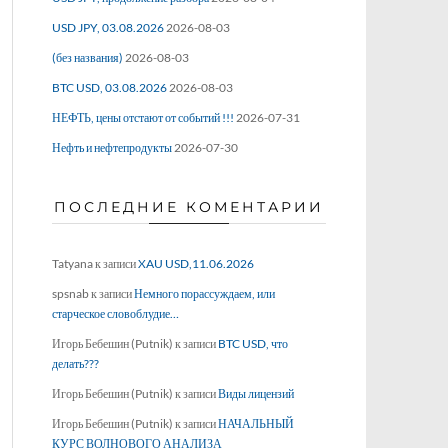
USD JPY, 03.08.2026
2026-08-03
(без названия)
2026-08-03
BTC USD, 03.08.2026
2026-08-03
НЕФТЬ, цены отстают от событий !!!
2026-07-31
Нефть и нефтепродукты
2026-07-30
ПОСЛЕДНИЕ КОМЕНТАРИИ
Tatyana
к записи
XAU USD,11.06.2026
spsnab
к записи
Немного порассуждаем, или
старческое словоблудие…
Игорь Бебешин (Putnik)
к записи
BTC USD, что
делать???
Игорь Бебешин (Putnik)
к записи
Виды лицензий
Игорь Бебешин (Putnik)
к записи
НАЧАЛЬНЫЙ
КУРС ВОЛНОВОГО АНАЛИЗА