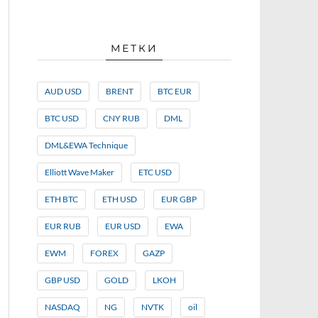
МЕТКИ
AUD USD
BRENT
BTC EUR
BTC USD
CNY RUB
DML
DML&EWA Technique
Elliott Wave Maker
ETC USD
ETH BTC
ETH USD
EUR GBP
EUR RUB
EUR USD
EWA
EWM
FOREX
GAZP
GBP USD
GOLD
LKOH
NASDAQ
NG
NVTK
oil