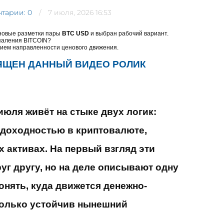
тарии: 0
7 июля, 2026 16:53
новые разметки пары
BTC USD
и выбран рабочий вариант.
паления BITCOIN?
ием направленности ценового движения.
ЯЩЕН ДАННЫЙ ВИДЕО РОЛИК
юля живёт на стыке двух логик:
 доходностью в криптовалюте,
х активах. На первый взгляд эти
уг другу, но на деле описывают одну
онять, куда движется денежно-
колько устойчив нынешний