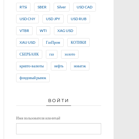
RTSi
SBER
Silver
USD CAD
USD CNY
USD JPY
USD RUB
VTBR
WTI
XAG USD
XAU USD
ГазПром
КОТИКИ
СБЕРБАНК
газ
золото
крипто-валюты
нефть
новатэк
фондовый рынок
ВОЙТИ
Имя пользователя или email