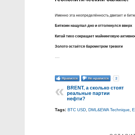
Именно эта неопределённость двигает и битко
Биткоин нащупал дно и оттолкнулся вверх
Китай тихо сокращает майнинговую активно
Золото остаётся барометром тревоги
….
2
Нравится
Не нравится
BRENT, а сколько стоят
реальные партии
нефти?
Tags:
BTC USD
,
DML&EWA Technique
,
E