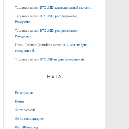
Tatyana
к записи
BTC USD, альтернативный вариант…
Tatyana
к записи
BTC USD, распродажа под
Рождество…
Tatyana
к записи
BTC USD, распродажа под
Рождество…
Игорь Бебешин (Putnik)
к записи
BTC USD на день
сегодняшний…
Tatyana
к записи
BTC USD на день сегодняшний…
МЕТА
Регистрация
Войти
Лента записей
Лента комментариев
WordPress.org