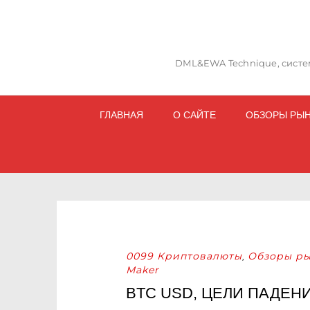
DML&EWA Technique, систем
ГЛАВНАЯ
О САЙТЕ
ОБЗОРЫ РЫ
0099 Криптовалюты
Обзоры ры
,
Maker
BTC USD, ЦЕЛИ ПАДЕН