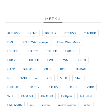
МЕТКИ
AUD USD
BRENT
BTC EUR
BTC USD
CNY RUB
DML
DML&EWA Technique
Elliott Wave Maker
ETC USD
ETH BTC
ETH USD
EUR GBP
EUR RUB
EUR USD
EWA
EWM
FOREX
GAZP
GBP USD
GOLD
LKOH
NASDAQ
NG
NVTK
oil
RTSi
SBER
Silver
USD CAD
USD CNY
USD JPY
USD RUB
VTBR
WTI
XAG USD
XAU USD
ГазПром
КОТИКИ
СБЕРБАНК
газ
золото
крипто-валюты
нефть