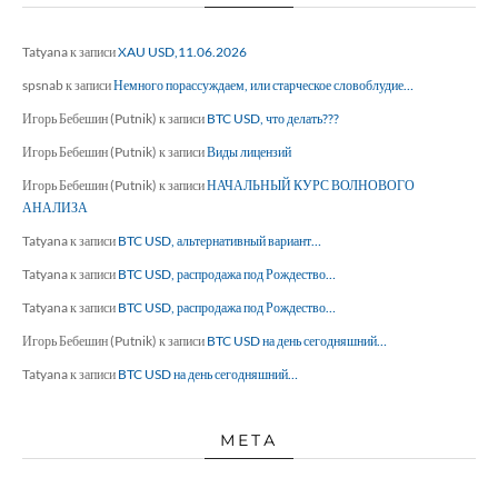
Tatyana
к записи
XAU USD,11.06.2026
spsnab
к записи
Немного порассуждаем, или старческое словоблудие…
Игорь Бебешин (Putnik)
к записи
BTC USD, что делать???
Игорь Бебешин (Putnik)
к записи
Виды лицензий
Игорь Бебешин (Putnik)
к записи
НАЧАЛЬНЫЙ КУРС ВОЛНОВОГО
АНАЛИЗА
Tatyana
к записи
BTC USD, альтернативный вариант…
Tatyana
к записи
BTC USD, распродажа под Рождество…
Tatyana
к записи
BTC USD, распродажа под Рождество…
Игорь Бебешин (Putnik)
к записи
BTC USD на день сегодняшний…
Tatyana
к записи
BTC USD на день сегодняшний…
МЕТА