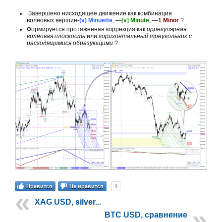
Завершено нисходящее движение как комбинация
волновых вершин-
(v) Minuette
, —
[v] Minute
, —
1 Minor
?
Формируется протяженная коррекция как
иррегулярная
волновая плоскость
или
горизонтальный треугольник с
расходящимися образующими
?
1
Нравится
Не нравится
XAG USD, silver...
BTC USD, сравнение