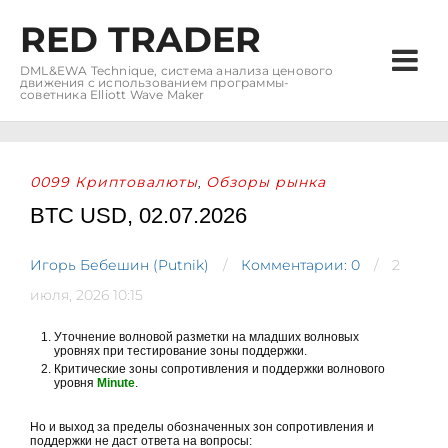
RED TRADER
DML&EWA Technique, система анализа ценового
движения с использованием программы-
советника Elliott Wave Maker
0099 Криптовалюты
Обзоры рынка
,
BTC USD, 02.07.2026
Игорь Бебешин (Putnik)
Комментарии: 0
2
июля, 2026 10:15
Уточнение волновой разметки на младших волновых
уровнях при тестирование зоны поддержки.
Критические зоны сопротивления и поддержки волнового
уровня
Minute
.
Но и выход за пределы обозначенных зон сопротивления и
поддержки не даст ответа на вопросы: