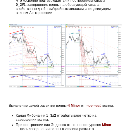
Что косвенно подтверждается и построением канала
0_2//1
: завершение волны на образующей канала
свойственно двойным/тройным зигзагам, а не движущим
волнам-А в коррекции.
Выявление целей развития волны-
4 Minor
от
третьей
волны.
Канал Фибоначчи 1
_3//2
отрабатывают четко на
завершении волны.
При построении вил Эндрюса от волнового уровня
Minor
— цель завершения волны выявлена размыто.