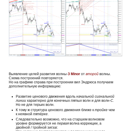
Выявление целей развития волны-
3 Minor
от
второй
волны.
Схема построений повторяется.
Но на графике справа при построении вил Эндрюса получаем
дополнительную информацию:
Развитие ценового движения вдоль
начальной сигнальной
линии
характерно для конечных
пятых
волн и для волн-
С.
Но не для терьих волн.
К тому ж структура ценового движения ближе к
тройке
чем
к неявной
пятёрке
.
Следовательно возможно, что на старшем волновом
уровне формируется не
первая
волна коррекции, а
двойной / тройной зигзаг.