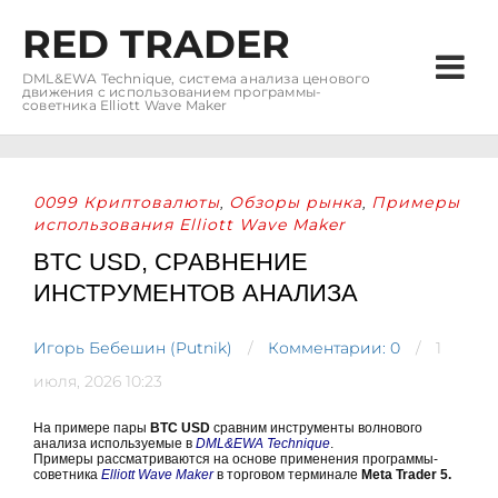
RED TRADER
DML&EWA Technique, система анализа ценового
движения с использованием программы-
советника Elliott Wave Maker
0099 Криптовалюты
Обзоры рынка
Примеры
,
,
использования Elliott Wave Maker
BTC USD, СРАВНЕНИЕ
ИНСТРУМЕНТОВ АНАЛИЗА
Игорь Бебешин (Putnik)
Комментарии: 0
1
июля, 2026 10:23
На примере пары
BTC USD
сравним инструменты волнового
анализа используемые в
DML&EWA Technique
.
Примеры рассматриваются на основе применения программы-
советника
Elliott Wave Maker
в торговом терминале
Meta Trader 5.