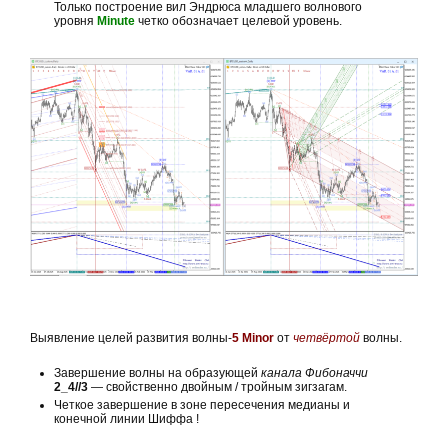
Только построение вил Эндрюса младшего волнового
уровня
Minute
четко обозначает целевой уровень.
Выявление целей развития волны-
5 Minor
от
четвёртой
волны.
Завершение волны на образующей
канала Фибоначчи
2_4//3
— свойственно двойным / тройным зигзагам.
Четкое завершение в зоне пересечения медианы и
конечной линии Шиффа !