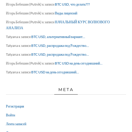
Игорь Бебешин (Putnik)
к записи
BTC USD, что делать???
Игорь Бебешин (Putnik)
к записи
Виды лицензий
Игорь Бебешин (Putnik)
к записи
НАЧАЛЬНЫЙ КУРС ВОЛНОВОГО
АНАЛИЗА
Tatyana
к записи
BTC USD, альтернативный вариант…
Tatyana
к записи
BTC USD, распродажа под Рождество…
Tatyana
к записи
BTC USD, распродажа под Рождество…
Игорь Бебешин (Putnik)
к записи
BTC USD на день сегодняшний…
Tatyana
к записи
BTC USD на день сегодняшний…
МЕТА
Регистрация
Войти
Лента записей