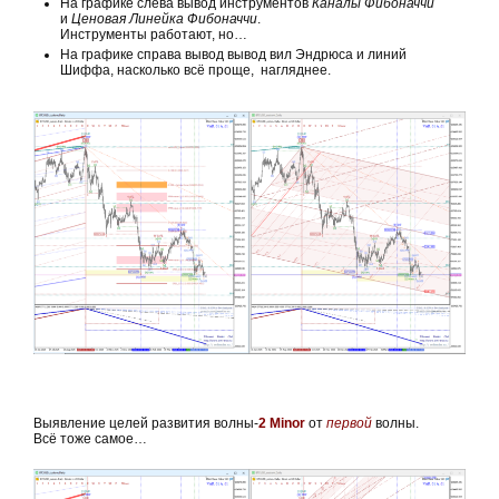
На графике слева вывод инструментов
Каналы Фибоначчи
и
Ценовая Линейка Фибоначчи
.
Инструменты работают, но…
На графике справа вывод вывод вил Эндрюса и линий
Шиффа, насколько всё проще, нагляднее.
Выявление целей развития волны-
2 Minor
от
первой
волны.
Всё тоже самое…