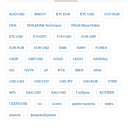
AUD USD
BRENT
BTC EUR
BTC USD
CNY RUB
DML
DML&EWA Technique
Elliott Wave Maker
ETC USD
ETH BTC
ETH USD
EUR GBP
EUR RUB
EUR USD
EWA
EWM
FOREX
GAZP
GBP USD
GOLD
LKOH
NASDAQ
NG
NVTK
oil
RTSi
SBER
Silver
USD CAD
USD CNY
USD JPY
USD RUB
VTBR
WTI
XAG USD
XAU USD
ГазПром
КОТИКИ
СБЕРБАНК
газ
золото
крипто-валюты
нефть
новатэк
фондовый рынок