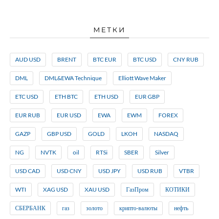
МЕТКИ
AUD USD
BRENT
BTC EUR
BTC USD
CNY RUB
DML
DML&EWA Technique
Elliott Wave Maker
ETC USD
ETH BTC
ETH USD
EUR GBP
EUR RUB
EUR USD
EWA
EWM
FOREX
GAZP
GBP USD
GOLD
LKOH
NASDAQ
NG
NVTK
oil
RTSi
SBER
Silver
USD CAD
USD CNY
USD JPY
USD RUB
VTBR
WTI
XAG USD
XAU USD
ГазПром
КОТИКИ
СБЕРБАНК
газ
золото
крипто-валюты
нефть