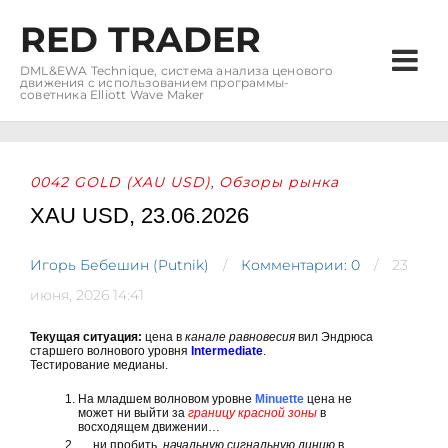
RED TRADER
DML&EWA Technique, система анализа ценового
движения с использованием программы-
советника Elliott Wave Maker
0042 GOLD (XAU USD)
Обзоры рынка
,
XAU USD, 23.06.2026
Игорь Бебешин (Putnik)
Комментарии: 0
23
июня, 2026 14:41
Текущая ситуация:
цена в
канале равновесия
вил Эндрюса
старшего волнового уровня
Intermediate
.
Тестирование медианы.
На младшем волновом уровне
Minuette
цена не
может ни выйти за
границу красной зоны
в
восходящем движении…
… ни пробить
начальную сигнальную линию
в