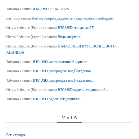
Tatyana
к записи
XAU USD,11.06.2026
spsnab
к записи
Немного порассуждаем, или старческое словоблудие…
Игорь Бебешин (Putnik)
к записи
BTC USD, что делать???
Игорь Бебешин (Putnik)
к записи
Виды лицензий
Игорь Бебешин (Putnik)
к записи
НАЧАЛЬНЫЙ КУРС ВОЛНОВОГО
АНАЛИЗА
Tatyana
к записи
BTC USD, альтернативный вариант…
Tatyana
к записи
BTC USD, распродажа под Рождество…
Tatyana
к записи
BTC USD, распродажа под Рождество…
Игорь Бебешин (Putnik)
к записи
BTC USD на день сегодняшний…
Tatyana
к записи
BTC USD на день сегодняшний…
МЕТА
Регистрация