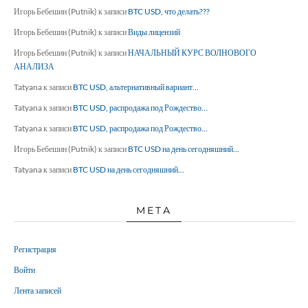
Игорь Бебешин (Putnik)
к записи
BTC USD, что делать???
Игорь Бебешин (Putnik)
к записи
Виды лицензий
Игорь Бебешин (Putnik)
к записи
НАЧАЛЬНЫЙ КУРС ВОЛНОВОГО
АНАЛИЗА
Tatyana
к записи
BTC USD, альтернативный вариант…
Tatyana
к записи
BTC USD, распродажа под Рождество…
Tatyana
к записи
BTC USD, распродажа под Рождество…
Игорь Бебешин (Putnik)
к записи
BTC USD на день сегодняшний…
Tatyana
к записи
BTC USD на день сегодняшний…
МЕТА
Регистрация
Войти
Лента записей