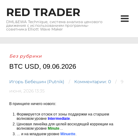
RED TRADER
DML&EWA Technique, система анализа ценового
движения с использованием программы-
советника Elliott Wave Maker
Без рубрики
BTC USD, 09.06.2026
Игорь Бебешин (Putnik)
Комментарии: 0
9
июня, 2026 13:35
В принципе ничего нового:
Формируется отскок от зоны поддержки на старшем
волновом уровне
Intermediate
.
Ценовая линейка для целей восходящей коррекции на
волновом уровне
Minute
…
… и на младшем уровне
Minuette
.