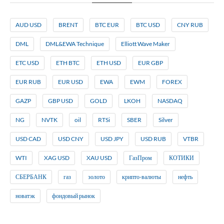
AUD USD
BRENT
BTC EUR
BTC USD
CNY RUB
DML
DML&EWA Technique
Elliott Wave Maker
ETC USD
ETH BTC
ETH USD
EUR GBP
EUR RUB
EUR USD
EWA
EWM
FOREX
GAZP
GBP USD
GOLD
LKOH
NASDAQ
NG
NVTK
oil
RTSi
SBER
Silver
USD CAD
USD CNY
USD JPY
USD RUB
VTBR
WTI
XAG USD
XAU USD
ГазПром
КОТИКИ
СБЕРБАНК
газ
золото
крипто-валюты
нефть
новатэк
фондовый рынок