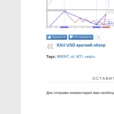
1
Нравится
Не нравится
XAU USD краткий обзор
Tags:
BRENT
,
oil
,
WTI
,
нефть
ОСТАВИ
Для отправки комментария вам необх