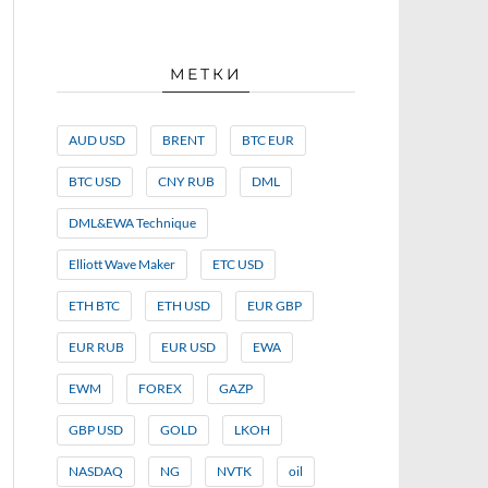
МЕТКИ
AUD USD
BRENT
BTC EUR
BTC USD
CNY RUB
DML
DML&EWA Technique
Elliott Wave Maker
ETC USD
ETH BTC
ETH USD
EUR GBP
EUR RUB
EUR USD
EWA
EWM
FOREX
GAZP
GBP USD
GOLD
LKOH
NASDAQ
NG
NVTK
oil