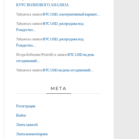
КУРС ВОЛНОВОГО АНАЛИЗА
Tatyana
к записи
BTC USD, альтернативный вариант…
Tatyana
к записи
BTC USD, распродажа под
Рождество…
Tatyana
к записи
BTC USD, распродажа под
Рождество…
Игорь Бебешин (Putnik)
к записи
BTC USD на день
сегодняшний…
Tatyana
к записи
BTC USD на день сегодняшний…
МЕТА
Регистрация
Войти
Лента записей
Лента комментариев