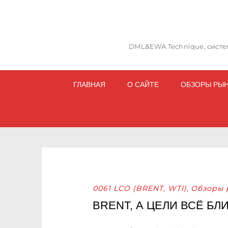
DML&EWA Technique, систем
ГЛАВНАЯ
О САЙТЕ
ОБЗОРЫ РЫ
0061 LCO (BRENT, WTI)
Обзоры 
,
BRENT, А ЦЕЛИ ВСЁ БЛ