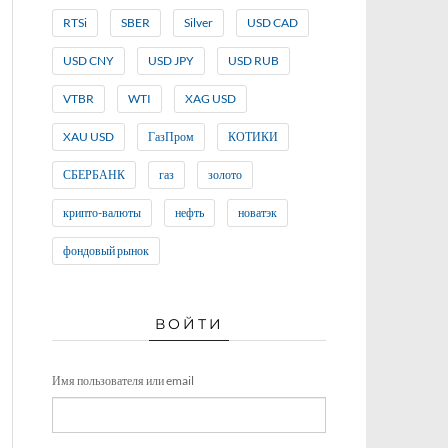
RTSi
SBER
Silver
USD CAD
USD CNY
USD JPY
USD RUB
VTBR
WTI
XAG USD
XAU USD
ГазПром
КОТИКИ
СБЕРБАНК
газ
золото
крипто-валюты
нефть
новатэк
фондовый рынок
ВОЙТИ
Имя пользователя или email