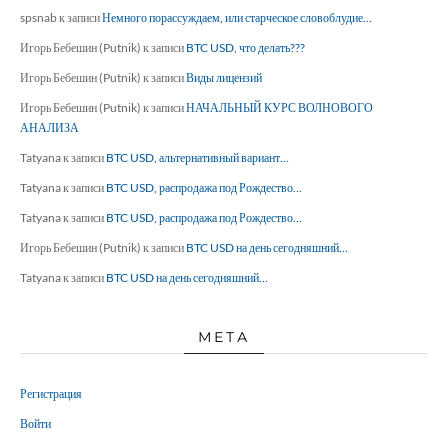
spsnab
к записи
Немного порассуждаем, или старческое словоблудие…
Игорь Бебешин (Putnik)
к записи
BTC USD, что делать???
Игорь Бебешин (Putnik)
к записи
Виды лицензий
Игорь Бебешин (Putnik)
к записи
НАЧАЛЬНЫЙ КУРС ВОЛНОВОГО
АНАЛИЗА
Tatyana
к записи
BTC USD, альтернативный вариант…
Tatyana
к записи
BTC USD, распродажа под Рождество…
Tatyana
к записи
BTC USD, распродажа под Рождество…
Игорь Бебешин (Putnik)
к записи
BTC USD на день сегодняшний…
Tatyana
к записи
BTC USD на день сегодняшний…
МЕТА
Регистрация
Войти