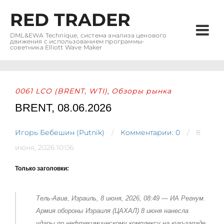
RED TRADER
DML&EWA Technique, система анализа ценового
движения с использованием программы-
советника Elliott Wave Maker
0061 LCO (BRENT, WTI)
Обзоры рынка
,
BRENT, 08.06.2026
Игорь Бебешин (Putnik)
Комментарии: 0
8
июня, 2026 10:06
Только заголовки:
Тель-Авив, Израиль, 8 июня, 2026, 08:49 —
ИА Регнум.
Армия обороны Израиля (ЦАХАЛ) 8 июня нанесла
удары по нефтехимическому комплексу на юго-западе