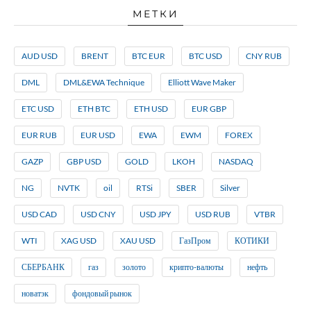
МЕТКИ
AUD USD
BRENT
BTC EUR
BTC USD
CNY RUB
DML
DML&EWA Technique
Elliott Wave Maker
ETC USD
ETH BTC
ETH USD
EUR GBP
EUR RUB
EUR USD
EWA
EWM
FOREX
GAZP
GBP USD
GOLD
LKOH
NASDAQ
NG
NVTK
oil
RTSi
SBER
Silver
USD CAD
USD CNY
USD JPY
USD RUB
VTBR
WTI
XAG USD
XAU USD
ГазПром
КОТИКИ
СБЕРБАНК
газ
золото
крипто-валюты
нефть
новатэк
фондовый рынок