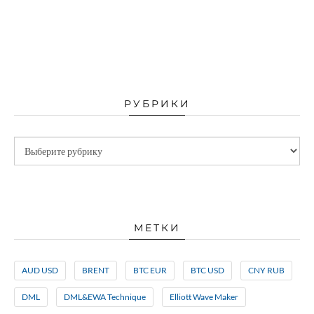
РУБРИКИ
МЕТКИ
AUD USD
BRENT
BTC EUR
BTC USD
CNY RUB
DML
DML&EWA Technique
Elliott Wave Maker