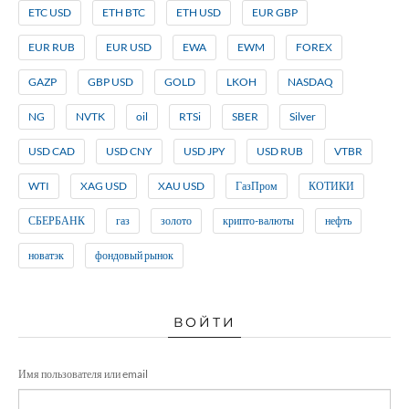
ETC USD
ETH BTC
ETH USD
EUR GBP
EUR RUB
EUR USD
EWA
EWM
FOREX
GAZP
GBP USD
GOLD
LKOH
NASDAQ
NG
NVTK
oil
RTSi
SBER
Silver
USD CAD
USD CNY
USD JPY
USD RUB
VTBR
WTI
XAG USD
XAU USD
ГазПром
КОТИКИ
СБЕРБАНК
газ
золото
крипто-валюты
нефть
новатэк
фондовый рынок
ВОЙТИ
Имя пользователя или email