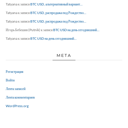
Tatyana
к записи
BTC USD, альтернативный вариант…
Tatyana
к записи
BTC USD, распродажа под Рождество…
Tatyana
к записи
BTC USD, распродажа под Рождество…
Игорь Бебешин (Putnik)
к записи
BTC USD на день сегодняшний…
Tatyana
к записи
BTC USD на день сегодняшний…
МЕТА
Регистрация
Войти
Лента записей
Лента комментариев
WordPress.org