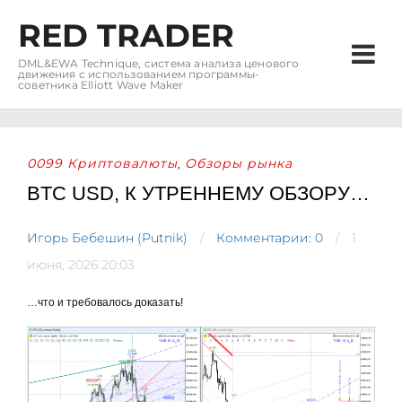
RED TRADER
DML&EWA Technique, система анализа ценового
движения с использованием программы-
советника Elliott Wave Maker
0099 Криптовалюты
Обзоры рынка
,
BTC USD, К УТРЕННЕМУ ОБЗОРУ…
Игорь Бебешин (Putnik)
Комментарии: 0
1
июня, 2026 20:03
…что и требовалось доказать!