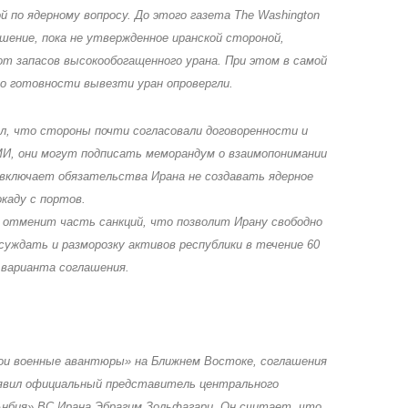
й по ядерному вопросу. До этого газета The Washington
шение, пока не утвержденное иранской стороной,
т запасов высокообогащенного урана. При этом в самой
о готовности вывезти уран опровергли.
ил, что стороны почти согласовали договоренности и
МИ, они могут подписать меморандум о взаимопонимании
 включает обязательства Ирана не создавать ядерное
каду с портов.
 отменит часть санкций, что позволит Ирану свободно
уждать и разморозку активов республики в течение 60
 варианта соглашения.
и военные авантюры» на Ближнем Востоке, соглашения
аявил официальный представитель центрального
нбия» ВС Ирана Эбрагим Зольфагари. Он считает, что