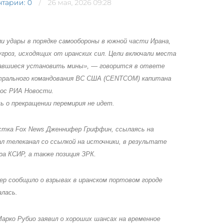
тарии: 0
26 мая, 2026 09:28
ли удары в порядке самообороны в южной части Ирана,
роз, исходящих от иранских сил. Цели включали места
ытавшиеся установить мины», — говорится в ответе
трального командования ВС США (CENTCOM) капитана
рос РИА Новости.
ь о прекращении перемирия не идет.
истка Fox News Дженнифер Гриффин, ссылаясь на
 телеканал со ссылкой на источники, в результате
а КСИР, а также позиция ЗРК.
р сообщило о взрывах в иранском портовом городе
алась.
арко Рубио заявил о хороших шансах на временное