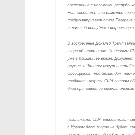
соглашение с исламской республико
Post сообщала, что рамочное согла
предусматривает отказ Тегерана о
исламской республике информацию 
В воскресенье Дональд Трамп заяв
скоро объявят о них. По данным С
уже в ближайшее время. Документ
оружие, а Штаты могут снять бло
Сообщалось, что Белый дом также
продавать нефть. США готовы обс
дней при принятии окончательного
Пока власти США «продолжают сво
с Ираном достигнуто не будет, з
оперативного штаба «Хатам аль-А