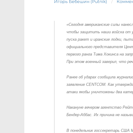
Игорь Бебешин (Putnik)
Коммен
«Сегодня американские силы нанес
чтобы защитить наши войска от уг
пуска ракет и иранские лодки, п
официального представителя Цен
первого ранга Тима Хокинса на зап
При этом военный заверил, что реч
Ранее об ударах сообщила журнал
заявление CENTCOM. Как утверждал
атаки якобы уничтожены два катер
Накануне вечером агентство Рейте
Бендер-Аббас. Их причина не назыв
В понедельник госсекретарь США М