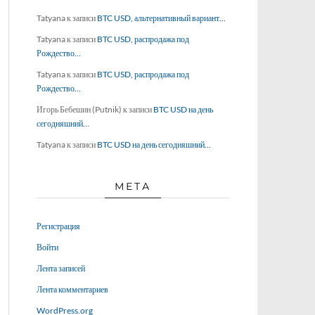
Tatyana
к записи
BTC USD, альтернативный вариант…
Tatyana
к записи
BTC USD, распродажа под
Рождество…
Tatyana
к записи
BTC USD, распродажа под
Рождество…
Игорь Бебешин (Putnik)
к записи
BTC USD на день
сегодняшний…
Tatyana
к записи
BTC USD на день сегодняшний…
МЕТА
Регистрация
Войти
Лента записей
Лента комментариев
WordPress.org