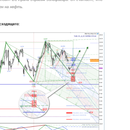
ен на нефть.
сходящего: