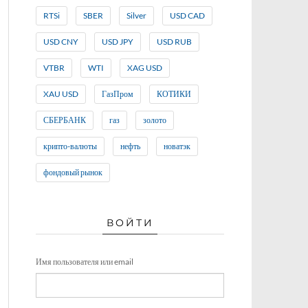
RTSi
SBER
Silver
USD CAD
USD CNY
USD JPY
USD RUB
VTBR
WTI
XAG USD
XAU USD
ГазПром
КОТИКИ
СБЕРБАНК
газ
золото
крипто-валюты
нефть
новатэк
фондовый рынок
ВОЙТИ
Имя пользователя или email