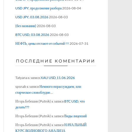
USD JPY, продолжение разбора
2026-08-04
USD JPY, 03.08.2026
2026-08-03
(без названия)
2026-08-03
BTC USD, 03.08.2026
2026-08-03
НЕФТЬ, цены отстают от событий !!!
2026-07-31
ПОСЛЕДНИЕ КОМЕНТАРИИ
Tatyana
к записи
XAU USD,11.06.2026
spsnab
к записи
Немного порассуждаем, или
старческое словоблудие…
Игорь Бебешин (Putnik)
к записи
BTC USD, что
делать???
Игорь Бебешин (Putnik)
к записи
Виды лицензий
Игорь Бебешин (Putnik)
к записи
НАЧАЛЬНЫЙ
КУРС ВОЛНОВОГО АНАЛИЗА