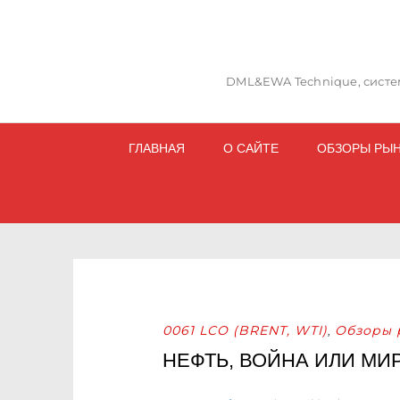
DML&EWA Technique, систем
ГЛАВНАЯ
О САЙТЕ
ОБЗОРЫ РЫ
0061 LCO (BRENT, WTI)
Обзоры 
,
НЕФТЬ, ВОЙНА ИЛИ МИ