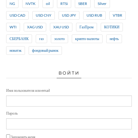
NG
NVTK
oil
RTSi
SBER
Silver
USD CAD
USD CNY
USD JPY
USD RUB
VTBR
WTI
XAG USD
XAU USD
ГазПром
КОТИКИ
СБЕРБАНК
газ
золото
крипто-валюты
нефть
новатэк
фондовый рынок
ВОЙТИ
Имя пользователя или email
Пароль
Запомнить меня