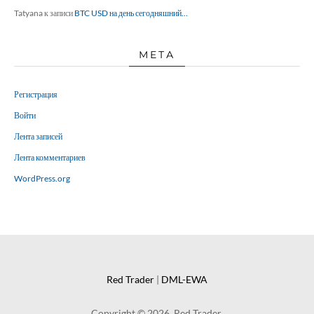
Tatyana
к записи
BTC USD на день сегодняшний…
МЕТА
Регистрация
Войти
Лента записей
Лента комментариев
WordPress.org
Red Trader
|
DML-EWA
Copyright © 2026. Red Trader.