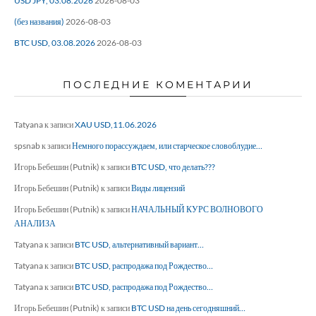
USD JPY, 03.08.2026
2026-08-03
(без названия)
2026-08-03
BTC USD, 03.08.2026
2026-08-03
ПОСЛЕДНИЕ КОМЕНТАРИИ
Tatyana
к записи
XAU USD,11.06.2026
spsnab
к записи
Немного порассуждаем, или старческое словоблудие…
Игорь Бебешин (Putnik)
к записи
BTC USD, что делать???
Игорь Бебешин (Putnik)
к записи
Виды лицензий
Игорь Бебешин (Putnik)
к записи
НАЧАЛЬНЫЙ КУРС ВОЛНОВОГО
АНАЛИЗА
Tatyana
к записи
BTC USD, альтернативный вариант…
Tatyana
к записи
BTC USD, распродажа под Рождество…
Tatyana
к записи
BTC USD, распродажа под Рождество…
Игорь Бебешин (Putnik)
к записи
BTC USD на день сегодняшний…