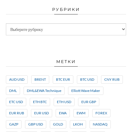
РУБРИКИ
МЕТКИ
AUD USD
BRENT
BTC EUR
BTC USD
CNY RUB
DML
DML&EWA Technique
Elliott Wave Maker
ETC USD
ETH BTC
ETH USD
EUR GBP
EUR RUB
EUR USD
EWA
EWM
FOREX
GAZP
GBP USD
GOLD
LKOH
NASDAQ