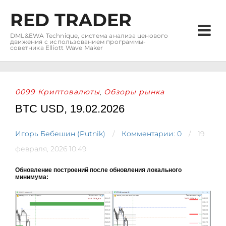
RED TRADER
DML&EWA Technique, система анализа ценового
движения с использованием программы-
советника Elliott Wave Maker
0099 Криптовалюты
Обзоры рынка
,
BTC USD, 19.02.2026
Игорь Бебешин (Putnik)
Комментарии: 0
19
февраля, 2026 10:49
Обновление построений после обновления локального
минимума: