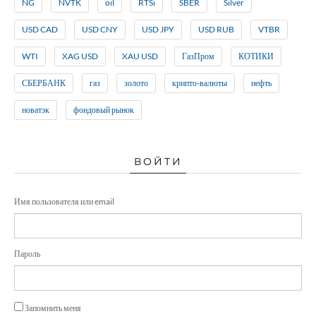
NG
NVTK
oil
RTSi
SBER
Silver
USD CAD
USD CNY
USD JPY
USD RUB
VTBR
WTI
XAG USD
XAU USD
ГазПром
КОТИКИ
СБЕРБАНК
газ
золото
крипто-валюты
нефть
новатэк
фондовый рынок
ВОЙТИ
Имя пользователя или email
Пароль
Запомнить меня