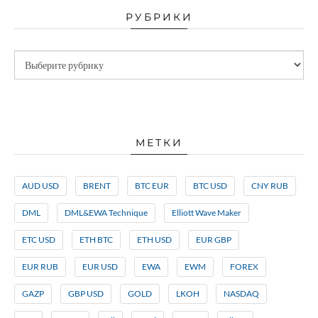
РУБРИКИ
МЕТКИ
AUD USD
BRENT
BTC EUR
BTC USD
CNY RUB
DML
DML&EWA Technique
Elliott Wave Maker
ETC USD
ETH BTC
ETH USD
EUR GBP
EUR RUB
EUR USD
EWA
EWM
FOREX
GAZP
GBP USD
GOLD
LKOH
NASDAQ