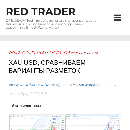
RED TRADER
DML&EWA Technique, система анализа ценового
движения с использованием программы-
советника Elliott Wave Maker
0042 GOLD (XAU USD)
Обзоры рынка
,
XAU USD, СРАВНИВАЕМ
ВАРИАНТЫ РАЗМЕТОК
Игорь Бебешин (Putnik)
Комментарии: 0
4
сентября, 2025 11:11
…без комментария…