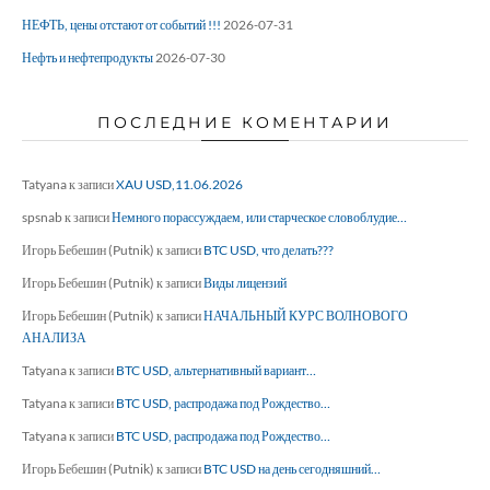
НЕФТЬ, цены отстают от событий !!!
2026-07-31
Нефть и нефтепродукты
2026-07-30
ПОСЛЕДНИЕ КОМЕНТАРИИ
Tatyana
к записи
XAU USD,11.06.2026
spsnab
к записи
Немного порассуждаем, или старческое словоблудие…
Игорь Бебешин (Putnik)
к записи
BTC USD, что делать???
Игорь Бебешин (Putnik)
к записи
Виды лицензий
Игорь Бебешин (Putnik)
к записи
НАЧАЛЬНЫЙ КУРС ВОЛНОВОГО
АНАЛИЗА
Tatyana
к записи
BTC USD, альтернативный вариант…
Tatyana
к записи
BTC USD, распродажа под Рождество…
Tatyana
к записи
BTC USD, распродажа под Рождество…
Игорь Бебешин (Putnik)
к записи
BTC USD на день сегодняшний…