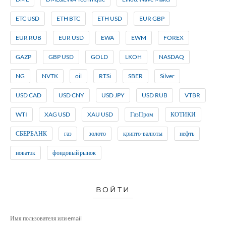
ETC USD
ETH BTC
ETH USD
EUR GBP
EUR RUB
EUR USD
EWA
EWM
FOREX
GAZP
GBP USD
GOLD
LKOH
NASDAQ
NG
NVTK
oil
RTSi
SBER
Silver
USD CAD
USD CNY
USD JPY
USD RUB
VTBR
WTI
XAG USD
XAU USD
ГазПром
КОТИКИ
СБЕРБАНК
газ
золото
крипто-валюты
нефть
новатэк
фондовый рынок
ВОЙТИ
Имя пользователя или email