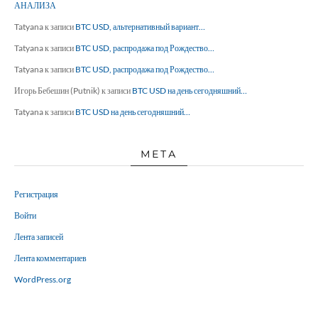
АНАЛИЗА
Tatyana
к записи
BTC USD, альтернативный вариант…
Tatyana
к записи
BTC USD, распродажа под Рождество…
Tatyana
к записи
BTC USD, распродажа под Рождество…
Игорь Бебешин (Putnik)
к записи
BTC USD на день сегодняшний…
Tatyana
к записи
BTC USD на день сегодняшний…
МЕТА
Регистрация
Войти
Лента записей
Лента комментариев
WordPress.org