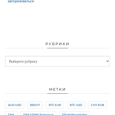
авторизоваться
.
РУБРИКИ
МЕТКИ
AUD USD
BRENT
BTC EUR
BTC USD
CNY RUB
DML
DML&EWA Technique
Elliott Wave Maker