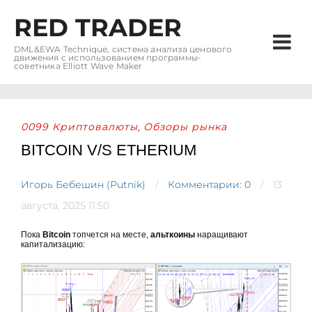
RED TRADER
DML&EWA Technique, система анализа ценового
движения с использованием программы-
советника Elliott Wave Maker
0099 Криптовалюты
Обзоры рынка
,
BITCOIN V/S ETHERIUM
Игорь Бебешин (Putnik)
Комментарии: 0
13
августа, 2025 11:50
Пока
Bitcoin
топчется на месте,
альткоины
наращивают
капитализацию: