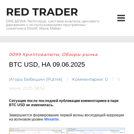
RED TRADER
DML&EWA Technique, система анализа ценового
движения с использованием программы-
советника Elliott Wave Maker
0099 Криптовалюты
Обзоры рынка
,
BTC USD, НА 09.06.2025
Игорь Бебешин (Putnik)
Комментарии: 0
9
июня, 2025 08:52
Ситуация после последней публикации комментариев в паре
BTC USD не изменилась.
Завершается формирование первой волны восходящей коррекции
на волновом уровне
Minuette
.