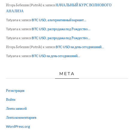
Игорь Бебешин (Putnik)
к записи
НАЧАЛЬНЫЙ КУРС ВОЛНОВОГО
АНАЛИЗА
Tatyana
к записи
BTC USD, альтернативный вариант…
Tatyana
к записи
BTC USD, распродажа под Рождество…
Tatyana
к записи
BTC USD, распродажа под Рождество…
Игорь Бебешин (Putnik)
к записи
BTC USD на день сегодняшний…
Tatyana
к записи
BTC USD на день сегодняшний…
МЕТА
Регистрация
Войти
Лента записей
Лента комментариев
WordPress.org