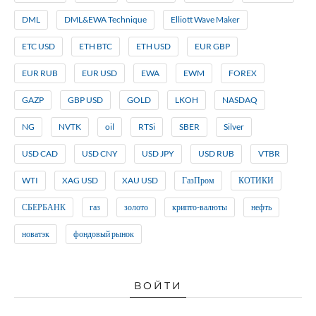
DML
DML&EWA Technique
Elliott Wave Maker
ETC USD
ETH BTC
ETH USD
EUR GBP
EUR RUB
EUR USD
EWA
EWM
FOREX
GAZP
GBP USD
GOLD
LKOH
NASDAQ
NG
NVTK
oil
RTSi
SBER
Silver
USD CAD
USD CNY
USD JPY
USD RUB
VTBR
WTI
XAG USD
XAU USD
ГазПром
КОТИКИ
СБЕРБАНК
газ
золото
крипто-валюты
нефть
новатэк
фондовый рынок
ВОЙТИ