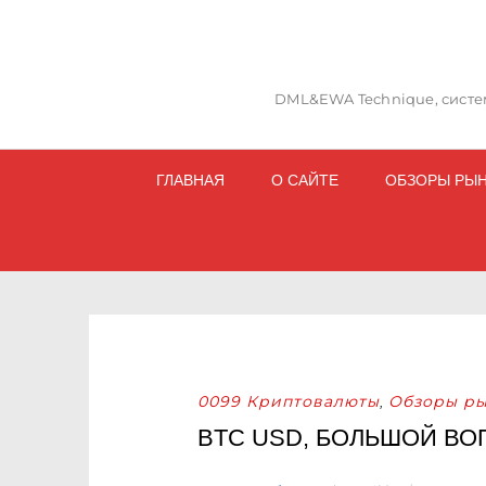
DML&EWA Technique, систем
ГЛАВНАЯ
О САЙТЕ
ОБЗОРЫ РЫ
0099 Криптовалюты
Обзоры ры
,
BTC USD, БОЛЬШОЙ ВОП