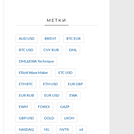
МЕТКИ
AUD USD
BRENT
BTC EUR
BTC USD
CNY RUB
DML
DML&EWA Technique
Elliott Wave Maker
ETC USD
ETH BTC
ETH USD
EUR GBP
EUR RUB
EUR USD
EWA
EWM
FOREX
GAZP
GBP USD
GOLD
LKOH
NASDAQ
NG
NVTK
oil