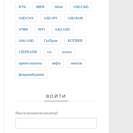
RTSi
SBER
Silver
USD CAD
USD CNY
USD JPY
USD RUB
VTBR
WTI
XAG USD
XAU USD
ГазПром
КОТИКИ
СБЕРБАНК
газ
золото
крипто-валюты
нефть
новатэк
фондовый рынок
ВОЙТИ
Имя пользователя или email