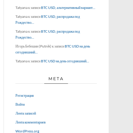
Tatyana
к записи
BTC USD, альтернативный вариант…
Tatyana
к записи
BTC USD, распродажа под
Рождество…
Tatyana
к записи
BTC USD, распродажа под
Рождество…
Игорь Бебешин (Putnik)
к записи
BTC USD на день
сегодняшний…
Tatyana
к записи
BTC USD на день сегодняшний…
МЕТА
Регистрация
Войти
Лента записей
Лента комментариев
WordPress.org