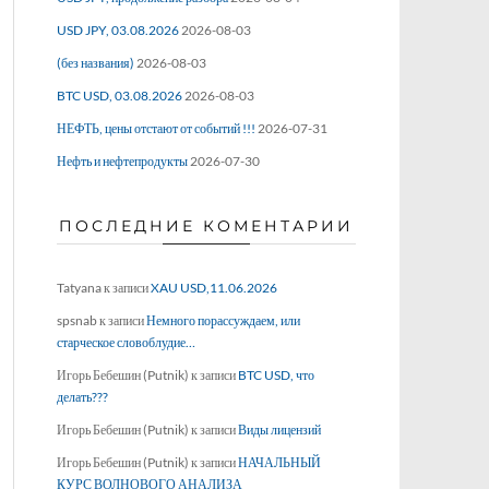
USD JPY, 03.08.2026
2026-08-03
(без названия)
2026-08-03
BTC USD, 03.08.2026
2026-08-03
НЕФТЬ, цены отстают от событий !!!
2026-07-31
Нефть и нефтепродукты
2026-07-30
ПОСЛЕДНИЕ КОМЕНТАРИИ
Tatyana
к записи
XAU USD,11.06.2026
spsnab
к записи
Немного порассуждаем, или
старческое словоблудие…
Игорь Бебешин (Putnik)
к записи
BTC USD, что
делать???
Игорь Бебешин (Putnik)
к записи
Виды лицензий
Игорь Бебешин (Putnik)
к записи
НАЧАЛЬНЫЙ
КУРС ВОЛНОВОГО АНАЛИЗА