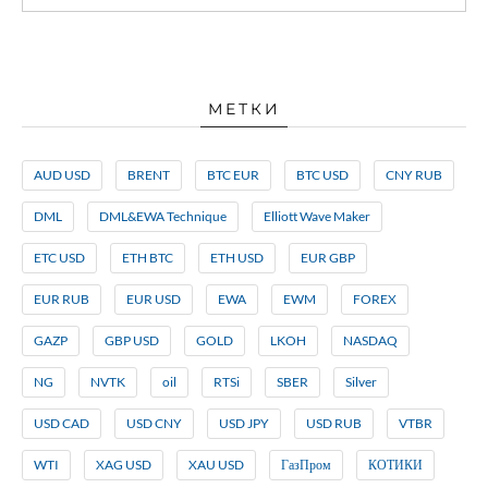
МЕТКИ
AUD USD
BRENT
BTC EUR
BTC USD
CNY RUB
DML
DML&EWA Technique
Elliott Wave Maker
ETC USD
ETH BTC
ETH USD
EUR GBP
EUR RUB
EUR USD
EWA
EWM
FOREX
GAZP
GBP USD
GOLD
LKOH
NASDAQ
NG
NVTK
oil
RTSi
SBER
Silver
USD CAD
USD CNY
USD JPY
USD RUB
VTBR
WTI
XAG USD
XAU USD
ГазПром
КОТИКИ