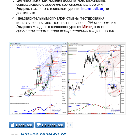
Целевая зона, как уровень абсолютного максимума,
совпадающего с
конечной сигнальной линией
вил
Эндрюса старшего волнового уровня
Intermediate
,
не
достигнута.
Предварительным сигналом отмены тестирования
целевой зоны станет возврат цены под
50% медиану
вил
Эндрюса младшего волнового уровня
Minor
, она же —
срединная линия канала неопределённости
данных вил.
1
Нравится
Не нравится
Разбор серебра от