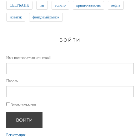
СБЕРБАНК
газ
золото
крипто-валюты
нефть
новатэк
фондовый рынок
ВОЙТИ
Имя пользователя или email
Пароль
Запомнить меня
ВОЙТИ
Регистрация