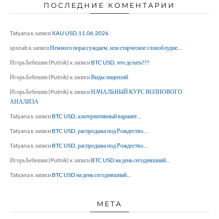
ПОСЛЕДНИЕ КОМЕНТАРИИ
Tatyana
к записи
XAU USD,11.06.2026
spsnab
к записи
Немного порассуждаем, или старческое словоблудие…
Игорь Бебешин (Putnik)
к записи
BTC USD, что делать???
Игорь Бебешин (Putnik)
к записи
Виды лицензий
Игорь Бебешин (Putnik)
к записи
НАЧАЛЬНЫЙ КУРС ВОЛНОВОГО
АНАЛИЗА
Tatyana
к записи
BTC USD, альтернативный вариант…
Tatyana
к записи
BTC USD, распродажа под Рождество…
Tatyana
к записи
BTC USD, распродажа под Рождество…
Игорь Бебешин (Putnik)
к записи
BTC USD на день сегодняшний…
Tatyana
к записи
BTC USD на день сегодняшний…
МЕТА