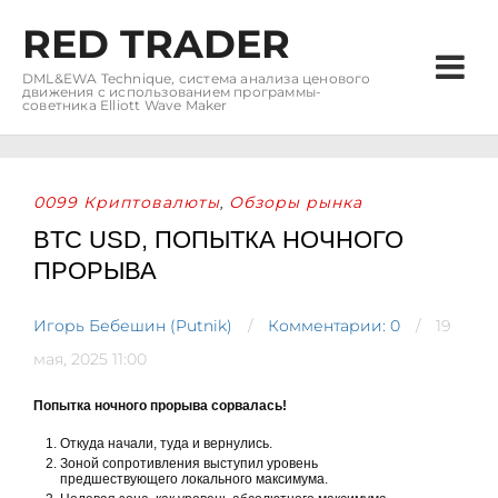
RED TRADER
DML&EWA Technique, система анализа ценового
движения с использованием программы-
советника Elliott Wave Maker
0099 Криптовалюты
Обзоры рынка
,
BTC USD, ПОПЫТКА НОЧНОГО
ПРОРЫВА
Игорь Бебешин (Putnik)
Комментарии: 0
19
мая, 2025 11:00
Попытка ночного прорыва сорвалась!
Откуда начали, туда и вернулись.
Зоной сопротивления выступил уровень
предшествующего локального максимума.