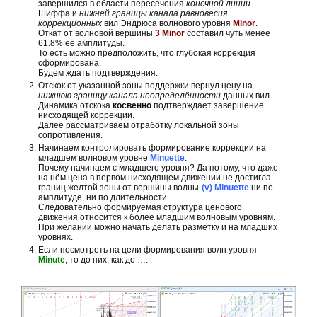
завершился в области пересечения
конечной линии
Шиффа и
нижней границы канала равновесия
коррекционных
вил Эндрюса волнового уровня
Minor
.
Откат от волновой вершины
3 Minor
составил чуть менее
61.8% её амплитуды.
То есть можно предположить, что глубокая коррекция
сформирована.
Будем ждать подтверждения.
Отскок от указанной зоны поддержки вернул цену на
нижнюю границу канала неопределённости
данных вил.
Динамика отскока
косвенно
подтверждает завершение
нисходящей коррекции.
Далее рассматриваем отработку локальной зоны
сопротивления.
Начинаем контролировать формирование коррекции на
младшем волновом уровне
Minuette
.
Почему начинаем с младшего уровня? Да потому, что даже
на нём цена в первом нисходящем движении не достигла
границ желтой зоны от вершины волны-
(v) Minuette
ни по
амплитуде, ни по длительности.
Следовательно формируемая структура ценового
движения относится к более младшим волновым уровням.
При желании можно начать делать разметку и на младших
уровнях.
Если посмотреть на цели формирования волн уровня
Minute
, то до них, как до ….