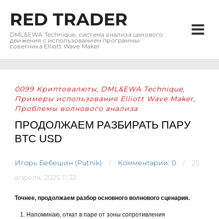
RED TRADER
DML&EWA Technique, система анализа ценового
движения с использованием программы-
советника Elliott Wave Maker
0099 Криптовалюты
DML&EWA Technique
,
,
Примеры использования Elliott Wave Maker
,
Проблемы волнового анализа
ПРОДОЛЖАЕМ РАЗБИРАТЬ ПАРУ
BTC USD
Игорь Бебешин (Putnik)
Комментарии: 0
25
апреля, 2025 11:32
Точнее, продолжаем разбор основного волнового сценария.
Напоминаю, откат в паре от зоны сопротивления