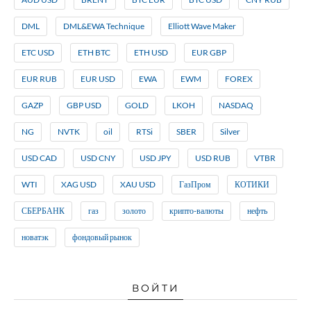
DML
DML&EWA Technique
Elliott Wave Maker
ETC USD
ETH BTC
ETH USD
EUR GBP
EUR RUB
EUR USD
EWA
EWM
FOREX
GAZP
GBP USD
GOLD
LKOH
NASDAQ
NG
NVTK
oil
RTSi
SBER
Silver
USD CAD
USD CNY
USD JPY
USD RUB
VTBR
WTI
XAG USD
XAU USD
ГазПром
КОТИКИ
СБЕРБАНК
газ
золото
крипто-валюты
нефть
новатэк
фондовый рынок
ВОЙТИ