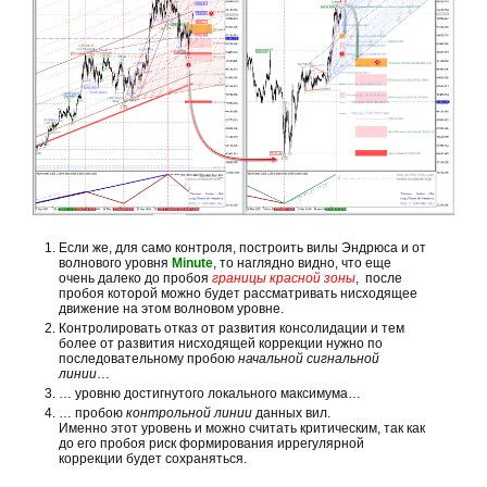
Если же, для само контроля, построить вилы Эндрюса и от
волнового уровня
Minute
, то наглядно видно, что еще
очень далеко до пробоя
границы красной зоны
, после
пробоя которой можно будет рассматривать нисходящее
движение на этом волновом уровне.
Контролировать отказ от развития консолидации и тем
более от развития нисходящей коррекции нужно по
последовательному пробою
начальной сигнальной
линии
…
… уровню достигнутого локального максимума…
… пробою
контрольной линии
данных вил.
Именно этот уровень и можно считать критическим, так как
до его пробоя риск формирования иррегулярной
коррекции будет сохраняться.