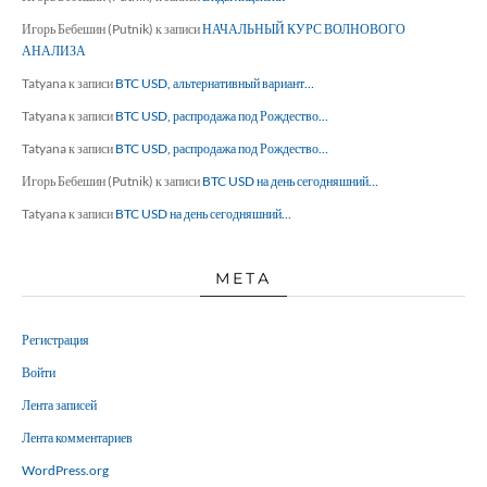
Игорь Бебешин (Putnik)
к записи
НАЧАЛЬНЫЙ КУРС ВОЛНОВОГО
АНАЛИЗА
Tatyana
к записи
BTC USD, альтернативный вариант…
Tatyana
к записи
BTC USD, распродажа под Рождество…
Tatyana
к записи
BTC USD, распродажа под Рождество…
Игорь Бебешин (Putnik)
к записи
BTC USD на день сегодняшний…
Tatyana
к записи
BTC USD на день сегодняшний…
МЕТА
Регистрация
Войти
Лента записей
Лента комментариев
WordPress.org