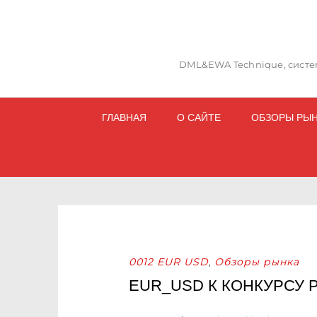
DML&EWA Technique, систем
ГЛАВНАЯ
О САЙТЕ
ОБЗОРЫ РЫ
0012 EUR USD
Обзоры рынка
,
EUR_USD К КОНКУРСУ 