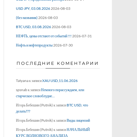
USD JPY, 03.08.2026
2026-08-03
(без названия)
2026-08-03
BTC USD, 03.08.2026
2026-08-03
НЕФТЬ, цены отстают от событий !!!
2026-07-31
Нефть и нефтепродукты
2026-07-30
ПОСЛЕДНИЕ КОМЕНТАРИИ
Tatyana
к записи
XAU USD,11.06.2026
spsnab
к записи
Немного порассуждаем, или
старческое словоблудие…
Игорь Бебешин (Putnik)
к записи
BTC USD, что
делать???
Игорь Бебешин (Putnik)
к записи
Виды лицензий
Игорь Бебешин (Putnik)
к записи
НАЧАЛЬНЫЙ
КУРС ВОЛНОВОГО АНАЛИЗА