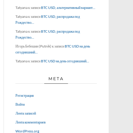
Tatyana
к записи
BTC USD, альтернативный вариант…
Tatyana
к записи
BTC USD, распродажа под
Рождество…
Tatyana
к записи
BTC USD, распродажа под
Рождество…
Игорь Бебешин (Putnik)
к записи
BTC USD на день
сегодняшний…
Tatyana
к записи
BTC USD на день сегодняшний…
МЕТА
Регистрация
Войти
Лента записей
Лента комментариев
WordPress.org