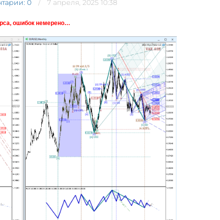
тарии: 0
7 апреля, 2025 10:38
урса, ошибок немерено…