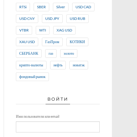
RTSi
SBER
Silver
USD CAD
USD CNY
USD JPY
USD RUB
VTBR
WTI
XAG USD
XAU USD
ГазПром
КОТИКИ
СБЕРБАНК
газ
золото
крипто-валюты
нефть
новатэк
фондовый рынок
ВОЙТИ
Имя пользователя или email