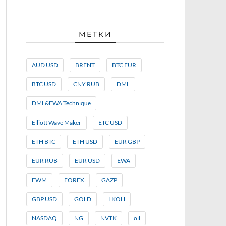
МЕТКИ
AUD USD
BRENT
BTC EUR
BTC USD
CNY RUB
DML
DML&EWA Technique
Elliott Wave Maker
ETC USD
ETH BTC
ETH USD
EUR GBP
EUR RUB
EUR USD
EWA
EWM
FOREX
GAZP
GBP USD
GOLD
LKOH
NASDAQ
NG
NVTK
oil