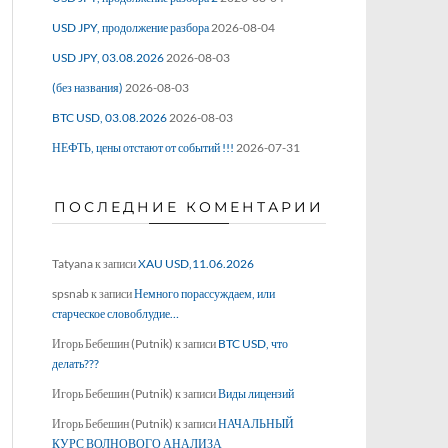
USD JPY, продолжение разбора
2026-08-04
USD JPY, 03.08.2026
2026-08-03
(без названия)
2026-08-03
BTC USD, 03.08.2026
2026-08-03
НЕФТЬ, цены отстают от событий !!!
2026-07-31
ПОСЛЕДНИЕ КОМЕНТАРИИ
Tatyana
к записи
XAU USD,11.06.2026
spsnab
к записи
Немного порассуждаем, или
старческое словоблудие…
Игорь Бебешин (Putnik)
к записи
BTC USD, что
делать???
Игорь Бебешин (Putnik)
к записи
Виды лицензий
Игорь Бебешин (Putnik)
к записи
НАЧАЛЬНЫЙ
КУРС ВОЛНОВОГО АНАЛИЗА