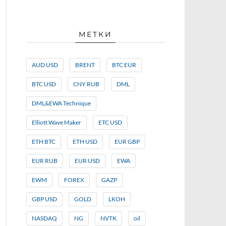
МЕТКИ
AUD USD
BRENT
BTC EUR
BTC USD
CNY RUB
DML
DML&EWA Technique
Elliott Wave Maker
ETC USD
ETH BTC
ETH USD
EUR GBP
EUR RUB
EUR USD
EWA
EWM
FOREX
GAZP
GBP USD
GOLD
LKOH
NASDAQ
NG
NVTK
oil