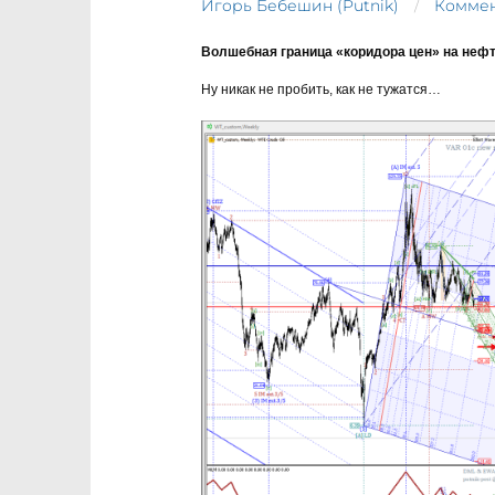
Игорь Бебешин (Putnik)
Коммен
Волшебная граница «коридора цен» на нефть
Ну никак не пробить, как не тужатся…