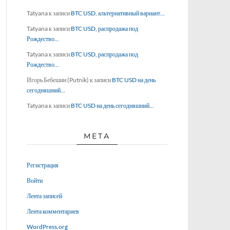
Tatyana
к записи
BTC USD, альтернативный вариант…
Tatyana
к записи
BTC USD, распродажа под
Рождество…
Tatyana
к записи
BTC USD, распродажа под
Рождество…
Игорь Бебешин (Putnik)
к записи
BTC USD на день
сегодняшний…
Tatyana
к записи
BTC USD на день сегодняшний…
МЕТА
Регистрация
Войти
Лента записей
Лента комментариев
WordPress.org