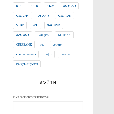
RTSi
SBER
Silver
USD CAD
USD CNY
USD JPY
USD RUB
VTBR
WTI
XAG USD
XAU USD
ГазПром
КОТИКИ
СБЕРБАНК
газ
золото
крипто-валюты
нефть
новатэк
фондовый рынок
ВОЙТИ
Имя пользователя или email