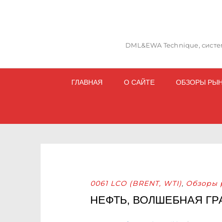
DML&EWA Technique, систем
ГЛАВНАЯ
О САЙТЕ
ОБЗОРЫ РЫ
0061 LCO (BRENT, WTI)
Обзоры 
,
НЕФТЬ, ВОЛШЕБНАЯ Г