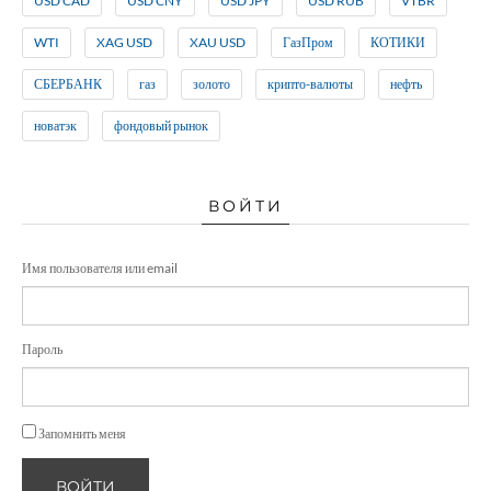
USD CAD
USD CNY
USD JPY
USD RUB
VTBR
WTI
XAG USD
XAU USD
ГазПром
КОТИКИ
СБЕРБАНК
газ
золото
крипто-валюты
нефть
новатэк
фондовый рынок
ВОЙТИ
Имя пользователя или email
Пароль
Запомнить меня
ВОЙТИ