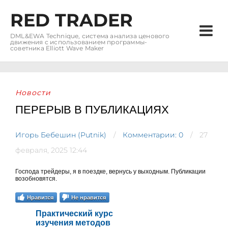
RED TRADER
DML&EWA Technique, система анализа ценового
движения с использованием программы-
советника Elliott Wave Maker
Новости
ПЕРЕРЫВ В ПУБЛИКАЦИЯХ
Игорь Бебешин (Putnik)
Комментарии: 0
27
февраля, 2025 12:44
Господа трейдеры, я в поездке, вернусь у выходным. Публикации
возобновятся.
Нравится
Не нравится
Практический курс
изучения методов