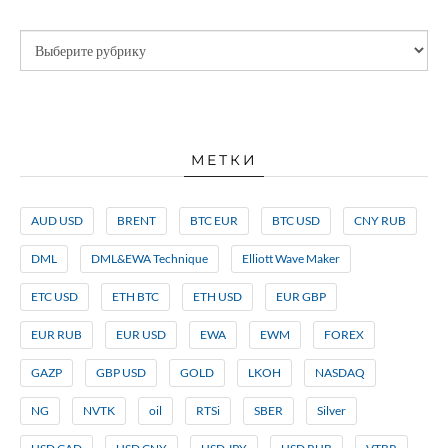
МЕТКИ
AUD USD
BRENT
BTC EUR
BTC USD
CNY RUB
DML
DML&EWA Technique
Elliott Wave Maker
ETC USD
ETH BTC
ETH USD
EUR GBP
EUR RUB
EUR USD
EWA
EWM
FOREX
GAZP
GBP USD
GOLD
LKOH
NASDAQ
NG
NVTK
oil
RTSi
SBER
Silver