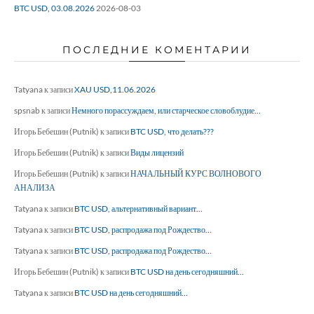
BTC USD, 03.08.2026
2026-08-03
ПОСЛЕДНИЕ КОМЕНТАРИИ
Tatyana
к записи
XAU USD,11.06.2026
spsnab
к записи
Немного порассуждаем, или старческое словоблудие…
Игорь Бебешин (Putnik)
к записи
BTC USD, что делать???
Игорь Бебешин (Putnik)
к записи
Виды лицензий
Игорь Бебешин (Putnik)
к записи
НАЧАЛЬНЫЙ КУРС ВОЛНОВОГО
АНАЛИЗА
Tatyana
к записи
BTC USD, альтернативный вариант…
Tatyana
к записи
BTC USD, распродажа под Рождество…
Tatyana
к записи
BTC USD, распродажа под Рождество…
Игорь Бебешин (Putnik)
к записи
BTC USD на день сегодняшний…
Tatyana
к записи
BTC USD на день сегодняшний…