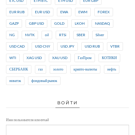
ETC USD
ETH BTC
ETH USD
EUR GBP
EUR RUB
EUR USD
EWA
EWM
FOREX
GAZP
GBP USD
GOLD
LKOH
NASDAQ
NG
NVTK
oil
RTSi
SBER
Silver
USD CAD
USD CNY
USD JPY
USD RUB
VTBR
WTI
XAG USD
XAU USD
ГазПром
КОТИКИ
СБЕРБАНК
газ
золото
крипто-валюты
нефть
новатэк
фондовый рынок
ВОЙТИ
Имя пользователя или email