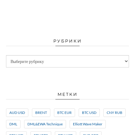
РУБРИКИ
МЕТКИ
AUD USD
BRENT
BTC EUR
BTC USD
CNY RUB
DML
DML&EWA Technique
Elliott Wave Maker