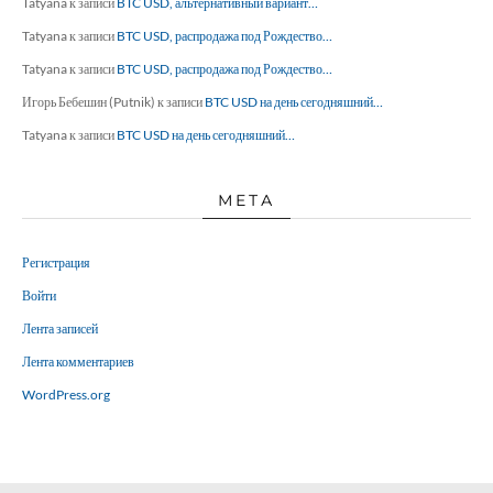
Tatyana
к записи
BTC USD, альтернативный вариант…
Tatyana
к записи
BTC USD, распродажа под Рождество…
Tatyana
к записи
BTC USD, распродажа под Рождество…
Игорь Бебешин (Putnik)
к записи
BTC USD на день сегодняшний…
Tatyana
к записи
BTC USD на день сегодняшний…
МЕТА
Регистрация
Войти
Лента записей
Лента комментариев
WordPress.org