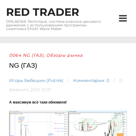
RED TRADER
DML&EWA Technique, система анализа ценового
движения с использованием программы-
советника Elliott Wave Maker
0064 NG (ГАЗ)
Обзоры рынка
,
NG (ГАЗ)
Игорь Бебешин (Putnik)
Комментарии: 0
21
февраля, 2025 12:19
А максимум всё таки обновили!