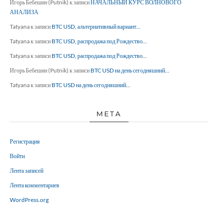
Игорь Бебешин (Putnik)
к записи
НАЧАЛЬНЫЙ КУРС ВОЛНОВОГО
АНАЛИЗА
Tatyana
к записи
BTC USD, альтернативный вариант…
Tatyana
к записи
BTC USD, распродажа под Рождество…
Tatyana
к записи
BTC USD, распродажа под Рождество…
Игорь Бебешин (Putnik)
к записи
BTC USD на день сегодняшний…
Tatyana
к записи
BTC USD на день сегодняшний…
МЕТА
Регистрация
Войти
Лента записей
Лента комментариев
WordPress.org