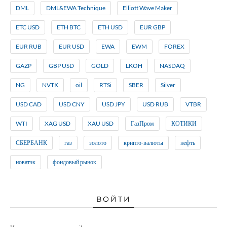
DML
DML&EWA Technique
Elliott Wave Maker
ETC USD
ETH BTC
ETH USD
EUR GBP
EUR RUB
EUR USD
EWA
EWM
FOREX
GAZP
GBP USD
GOLD
LKOH
NASDAQ
NG
NVTK
oil
RTSi
SBER
Silver
USD CAD
USD CNY
USD JPY
USD RUB
VTBR
WTI
XAG USD
XAU USD
ГазПром
КОТИКИ
СБЕРБАНК
газ
золото
крипто-валюты
нефть
новатэк
фондовый рынок
ВОЙТИ