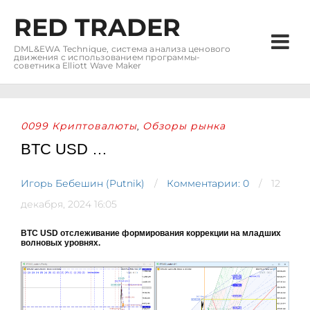
RED TRADER
DML&EWA Technique, система анализа ценового
движения с использованием программы-
советника Elliott Wave Maker
0099 Криптовалюты
Обзоры рынка
,
BTC USD …
Игорь Бебешин (Putnik)
Комментарии: 0
12
декабря, 2024 16:05
BTC USD отслеживание формирования коррекции на младших
волновых уровнях.