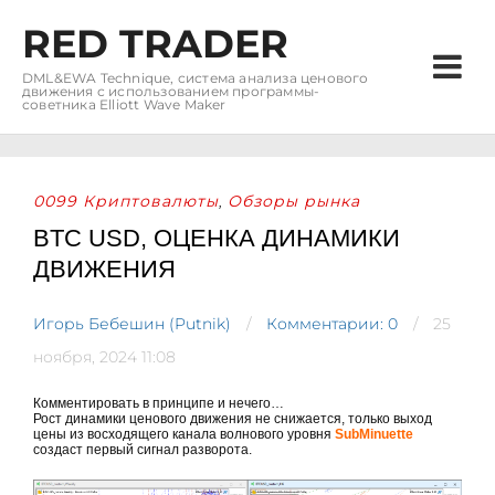
RED TRADER
DML&EWA Technique, система анализа ценового
движения с использованием программы-
советника Elliott Wave Maker
0099 Криптовалюты
Обзоры рынка
,
BTC USD, ОЦЕНКА ДИНАМИКИ
ДВИЖЕНИЯ
Игорь Бебешин (Putnik)
Комментарии: 0
25
ноября, 2024 11:08
Комментировать в принципе и нечего…
Рост динамики ценового движения не снижается, только выход
цены из восходящего канала волнового уровня
SubMinuette
создаст первый сигнал разворота.