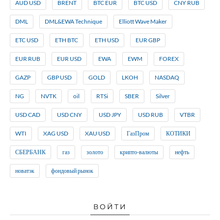
AUD USD
BRENT
BTC EUR
BTC USD
CNY RUB
DML
DML&EWA Technique
Elliott Wave Maker
ETC USD
ETH BTC
ETH USD
EUR GBP
EUR RUB
EUR USD
EWA
EWM
FOREX
GAZP
GBP USD
GOLD
LKOH
NASDAQ
NG
NVTK
oil
RTSi
SBER
Silver
USD CAD
USD CNY
USD JPY
USD RUB
VTBR
WTI
XAG USD
XAU USD
ГазПром
КОТИКИ
СБЕРБАНК
газ
золото
крипто-валюты
нефть
новатэк
фондовый рынок
ВОЙТИ