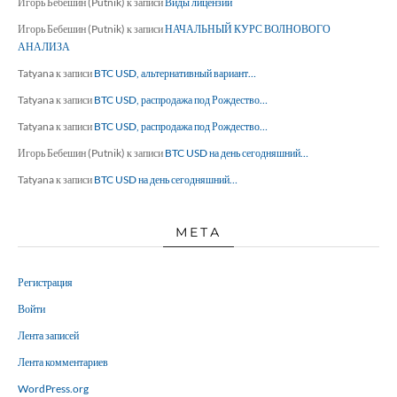
Игорь Бебешин (Putnik)
к записи
Виды лицензий
Игорь Бебешин (Putnik)
к записи
НАЧАЛЬНЫЙ КУРС ВОЛНОВОГО
АНАЛИЗА
Tatyana
к записи
BTC USD, альтернативный вариант…
Tatyana
к записи
BTC USD, распродажа под Рождество…
Tatyana
к записи
BTC USD, распродажа под Рождество…
Игорь Бебешин (Putnik)
к записи
BTC USD на день сегодняшний…
Tatyana
к записи
BTC USD на день сегодняшний…
МЕТА
Регистрация
Войти
Лента записей
Лента комментариев
WordPress.org