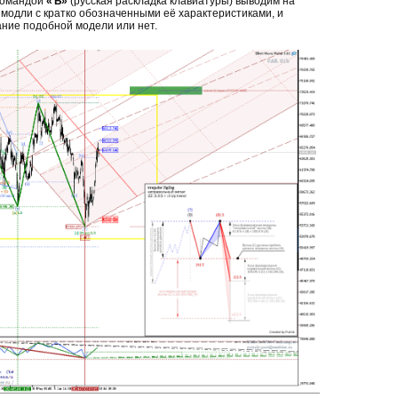
командой
«Ъ»
(русская раскладка клавиатуры) выводим на
модли с кратко обозначенными её характеристиками, и
ние подобной модели или нет.