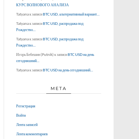
КУРС ВОЛНОВОГО АНАЛИЗА
Tatyana
к записи
BTC USD, альтернативный вариант…
Tatyana
к записи
BTC USD, распродажа под
Рождество…
Tatyana
к записи
BTC USD, распродажа под
Рождество…
Игорь Бебешин (Putnik)
к записи
BTC USD на день
сегодняшний…
Tatyana
к записи
BTC USD на день сегодняшний…
МЕТА
Регистрация
Войти
Лента записей
Лента комментариев