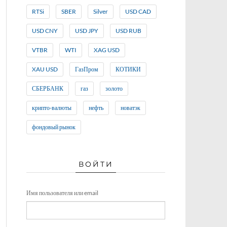
RTSi
SBER
Silver
USD CAD
USD CNY
USD JPY
USD RUB
VTBR
WTI
XAG USD
XAU USD
ГазПром
КОТИКИ
СБЕРБАНК
газ
золото
крипто-валюты
нефть
новатэк
фондовый рынок
ВОЙТИ
Имя пользователя или email