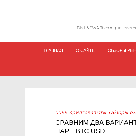
DML&EWA Technique, систем
ГЛАВНАЯ
О САЙТЕ
ОБЗОРЫ РЫ
0099 Криптовалюты
Обзоры ры
,
СРАВНИМ ДВА ВАРИАН
ПАРЕ BTC USD