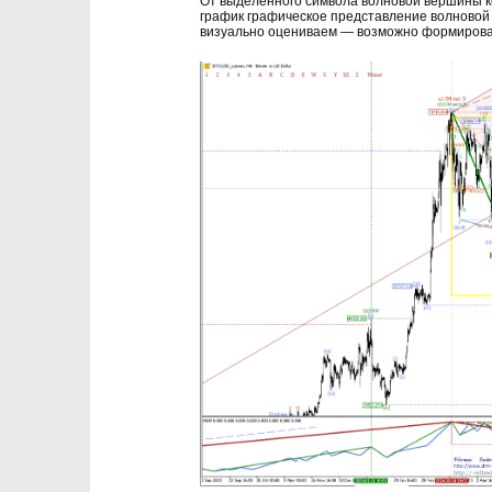
От выделенного символа волновой вершины 
график графическое представление волновой 
визуально оцениваем — возможно формирова