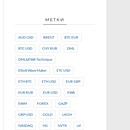
МЕТКИ
AUD USD
BRENT
BTC EUR
BTC USD
CNY RUB
DML
DML&EWA Technique
Elliott Wave Maker
ETC USD
ETH BTC
ETH USD
EUR GBP
EUR RUB
EUR USD
EWA
EWM
FOREX
GAZP
GBP USD
GOLD
LKOH
NASDAQ
NG
NVTK
oil