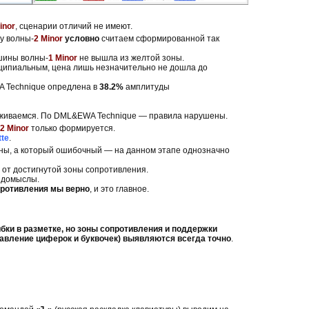
inor
, сценарии отличий не имеют.
у волны-
2 Minor
условно
считаем сформированной так
шины волны-
1 Minor
не вышла из желтой зоны.
нципиальным, цена лишь незначительно не дошла до
A Technique опредлена в
38.2%
амплитуды
рживаемся. По DML&EWA Technique — правила нарушены.
2 Minor
только формируется.
tte
.
ны, а который ошибочный — на данном этапе однозначно
 от достигнутой зоны сопротивления.
 домыслы.
противления мы верно
, и это главное.
ки в разметке, но зоны сопротивления и поддержки
тавление циферок и буквочек) выявляются всегда точно
.