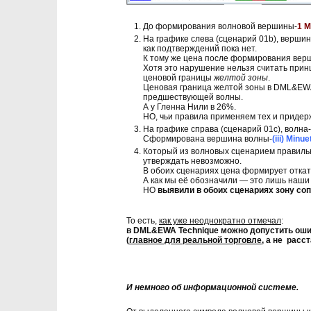
До формирования волновой вершины-
1 M
На графике слева (сценарий 01b), вершин
как подтверждений пока нет.
К тому же цена после формирования вер
Хотя это нарушение нельзя считать при
ценовой границы
желтой зоны
.
Ценовая граница желтой зоны в DML&EW
предшествующей волны.
А у Гленна Нили в 26%.
НО, чьи правила применяем тех и приде
На графике справа (сценарий 01с), волна-
Сформирована вершина волны-
(iii) Minue
Который из волновых сценарием правиль
утверждать невозможно.
В обоих сценариях цена формирует откат
А как мы её обозначили — это лишь наши
НО
выявили в обоих сценариях зону со
То есть,
как уже неоднократно отмечал
:
в DML&EWA Technique можно допустить ошиб
(
главное для реальной торговле
, а не расс
И немного об информационной системе.