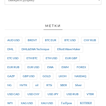
МЕТКИ
AUD USD
BRENT
BTC EUR
BTC USD
CNY RUB
DML
DML&EWA Technique
Elliott Wave Maker
ETC USD
ETH BTC
ETH USD
EUR GBP
EUR RUB
EUR USD
EWA
EWM
FOREX
GAZP
GBP USD
GOLD
LKOH
NASDAQ
NG
NVTK
oil
RTSi
SBER
Silver
USD CAD
USD CNY
USD JPY
USD RUB
VTBR
WTI
XAG USD
XAU USD
ГазПром
КОТИКИ