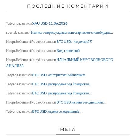
ПОСЛЕДНИЕ КОМЕНТАРИИ
Tatyana
к записи
XAU USD,11.06.2026
spsnab
к записи
Немного порассуждаем, или старческое словоблудие…
Игорь Бебешин (Putnik)
к записи
BTC USD, что делать???
Игорь Бебешин (Putnik)
к записи
Виды лицензий
Игорь Бебешин (Putnik)
к записи
НАЧАЛЬНЫЙ КУРС ВОЛНОВОГО
АНАЛИЗА
Tatyana
к записи
BTC USD, альтернативный вариант…
Tatyana
к записи
BTC USD, распродажа под Рождество…
Tatyana
к записи
BTC USD, распродажа под Рождество…
Игорь Бебешин (Putnik)
к записи
BTC USD на день сегодняшний…
Tatyana
к записи
BTC USD на день сегодняшний…
МЕТА