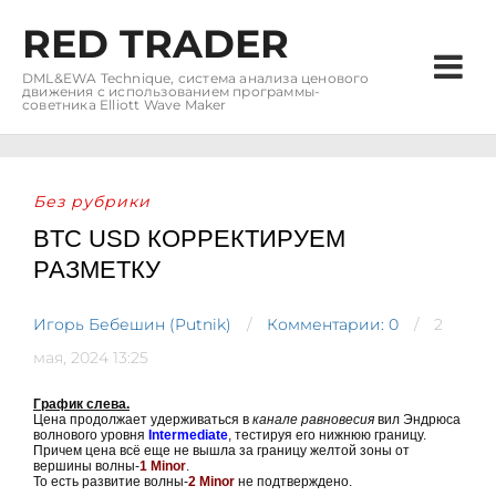
RED TRADER
DML&EWA Technique, система анализа ценового
движения с использованием программы-
советника Elliott Wave Maker
Без рубрики
BTC USD КОРРЕКТИРУЕМ
РАЗМЕТКУ
Игорь Бебешин (Putnik)
Комментарии: 0
2
мая, 2024 13:25
График слева.
Цена продолжает удерживаться в
канале равновесия
вил Эндрюса
волнового уровня
Intermediate
, тестируя его нижнюю границу.
Причем цена всё еще не вышла за границу желтой зоны от
вершины волны-
1 Minor
.
То есть развитие волны-
2 Minor
не подтверждено.