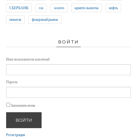
СБЕРБАНК
газ
золото
крипто-валюты
нефть
новатэк
фондовый рынок
ВОЙТИ
Имя пользователя или email
Пароль
Запомнить меня
ВОЙТИ
Регистрация