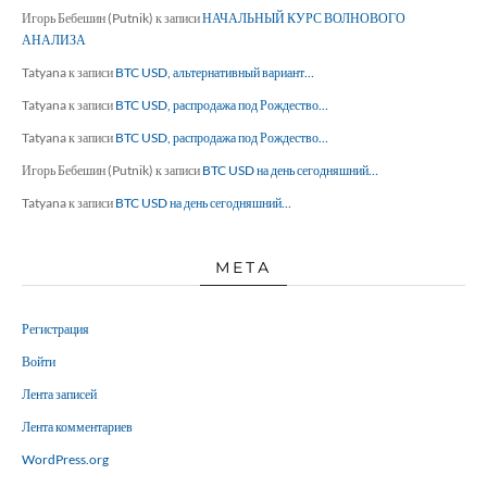
Игорь Бебешин (Putnik)
к записи
НАЧАЛЬНЫЙ КУРС ВОЛНОВОГО
АНАЛИЗА
Tatyana
к записи
BTC USD, альтернативный вариант…
Tatyana
к записи
BTC USD, распродажа под Рождество…
Tatyana
к записи
BTC USD, распродажа под Рождество…
Игорь Бебешин (Putnik)
к записи
BTC USD на день сегодняшний…
Tatyana
к записи
BTC USD на день сегодняшний…
МЕТА
Регистрация
Войти
Лента записей
Лента комментариев
WordPress.org