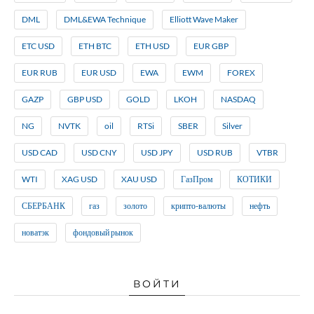
DML
DML&EWA Technique
Elliott Wave Maker
ETC USD
ETH BTC
ETH USD
EUR GBP
EUR RUB
EUR USD
EWA
EWM
FOREX
GAZP
GBP USD
GOLD
LKOH
NASDAQ
NG
NVTK
oil
RTSi
SBER
Silver
USD CAD
USD CNY
USD JPY
USD RUB
VTBR
WTI
XAG USD
XAU USD
ГазПром
КОТИКИ
СБЕРБАНК
газ
золото
крипто-валюты
нефть
новатэк
фондовый рынок
ВОЙТИ