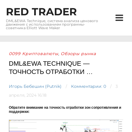
RED TRADER
DML&EWA Technique, система анализа ценового
движения с использованием программы-
советника Elliott Wave Maker
0099 Криптовалюты
Обзоры рынка
,
DML&EWA TECHNIQUE —
ТОЧНОСТЬ ОТРАБОТКИ …
Игорь Бебешин (Putnik)
Комментарии: 0
3
апреля, 2024 16:18
Обратите внимание на точность отработки зон сопротивления и
поддержки: