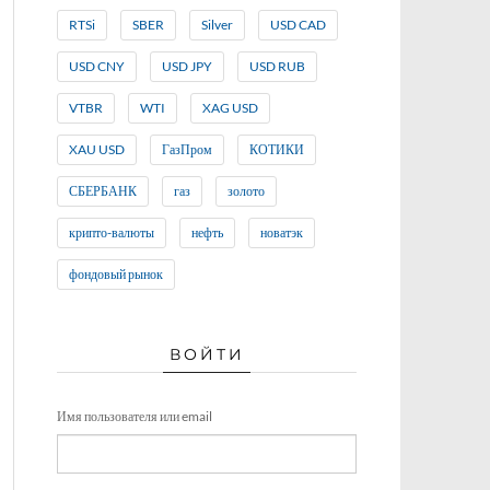
RTSi
SBER
Silver
USD CAD
USD CNY
USD JPY
USD RUB
VTBR
WTI
XAG USD
XAU USD
ГазПром
КОТИКИ
СБЕРБАНК
газ
золото
крипто-валюты
нефть
новатэк
фондовый рынок
ВОЙТИ
Имя пользователя или email