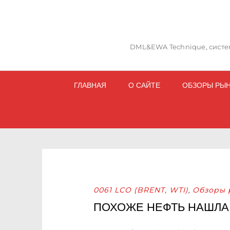
DML&EWA Technique, систем
ГЛАВНАЯ
О САЙТЕ
ОБЗОРЫ РЫ
0061 LCO (BRENT, WTI)
Обзоры 
,
ПОХОЖЕ НЕФТЬ НАШЛА