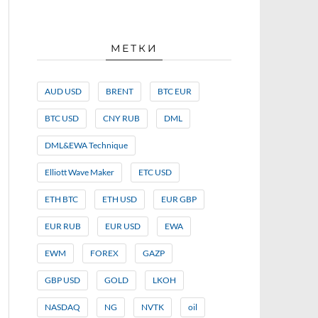
МЕТКИ
AUD USD
BRENT
BTC EUR
BTC USD
CNY RUB
DML
DML&EWA Technique
Elliott Wave Maker
ETC USD
ETH BTC
ETH USD
EUR GBP
EUR RUB
EUR USD
EWA
EWM
FOREX
GAZP
GBP USD
GOLD
LKOH
NASDAQ
NG
NVTK
oil