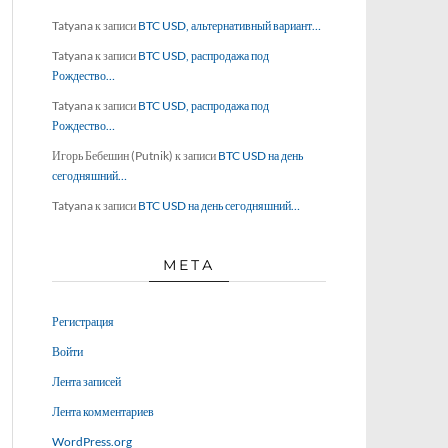
Tatyana
к записи
BTC USD, альтернативный вариант…
Tatyana
к записи
BTC USD, распродажа под
Рождество…
Tatyana
к записи
BTC USD, распродажа под
Рождество…
Игорь Бебешин (Putnik)
к записи
BTC USD на день
сегодняшний…
Tatyana
к записи
BTC USD на день сегодняшний…
МЕТА
Регистрация
Войти
Лента записей
Лента комментариев
WordPress.org