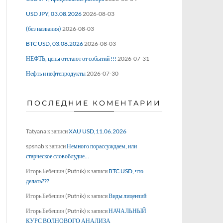
USD JPY, 03.08.2026
2026-08-03
(без названия)
2026-08-03
BTC USD, 03.08.2026
2026-08-03
НЕФТЬ, цены отстают от событий !!!
2026-07-31
Нефть и нефтепродукты
2026-07-30
ПОСЛЕДНИЕ КОМЕНТАРИИ
Tatyana
к записи
XAU USD,11.06.2026
spsnab
к записи
Немного порассуждаем, или
старческое словоблудие…
Игорь Бебешин (Putnik)
к записи
BTC USD, что
делать???
Игорь Бебешин (Putnik)
к записи
Виды лицензий
Игорь Бебешин (Putnik)
к записи
НАЧАЛЬНЫЙ
КУРС ВОЛНОВОГО АНАЛИЗА