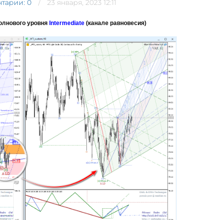
тарии: 0
23 января, 2023 12:11
волнового уровня
Intermediate
(канале равновесия)