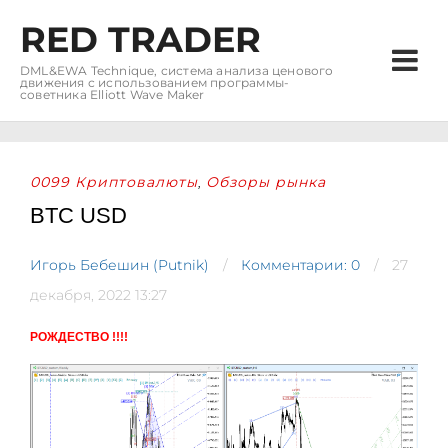
RED TRADER
DML&EWA Technique, система анализа ценового
движения с использованием программы-
советника Elliott Wave Maker
0099 Криптовалюты
Обзоры рынка
,
BTC USD
Игорь Бебешин (Putnik)
Комментарии: 0
27
декабря, 2022 13:27
РОЖДЕСТВО !!!!