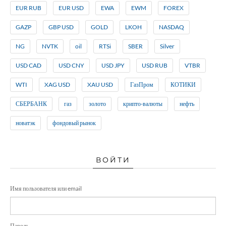
EUR RUB
EUR USD
EWA
EWM
FOREX
GAZP
GBP USD
GOLD
LKOH
NASDAQ
NG
NVTK
oil
RTSi
SBER
Silver
USD CAD
USD CNY
USD JPY
USD RUB
VTBR
WTI
XAG USD
XAU USD
ГазПром
КОТИКИ
СБЕРБАНК
газ
золото
крипто-валюты
нефть
новатэк
фондовый рынок
ВОЙТИ
Имя пользователя или email
Пароль