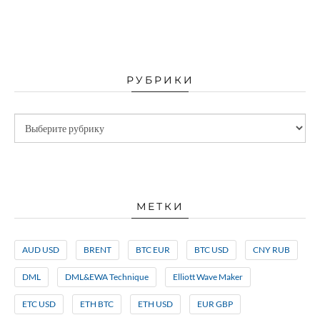
РУБРИКИ
МЕТКИ
AUD USD
BRENT
BTC EUR
BTC USD
CNY RUB
DML
DML&EWA Technique
Elliott Wave Maker
ETC USD
ETH BTC
ETH USD
EUR GBP