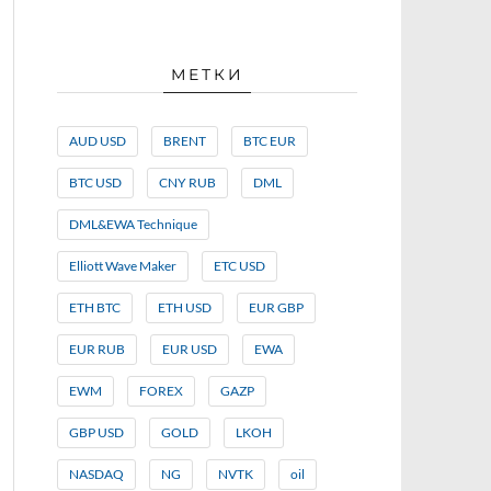
МЕТКИ
AUD USD
BRENT
BTC EUR
BTC USD
CNY RUB
DML
DML&EWA Technique
Elliott Wave Maker
ETC USD
ETH BTC
ETH USD
EUR GBP
EUR RUB
EUR USD
EWA
EWM
FOREX
GAZP
GBP USD
GOLD
LKOH
NASDAQ
NG
NVTK
oil