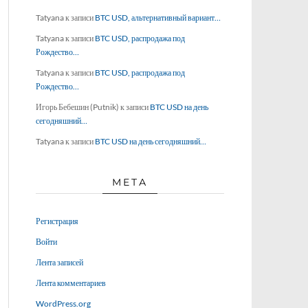
Tatyana
к записи
BTC USD, альтернативный вариант…
Tatyana
к записи
BTC USD, распродажа под
Рождество…
Tatyana
к записи
BTC USD, распродажа под
Рождество…
Игорь Бебешин (Putnik)
к записи
BTC USD на день
сегодняшний…
Tatyana
к записи
BTC USD на день сегодняшний…
МЕТА
Регистрация
Войти
Лента записей
Лента комментариев
WordPress.org