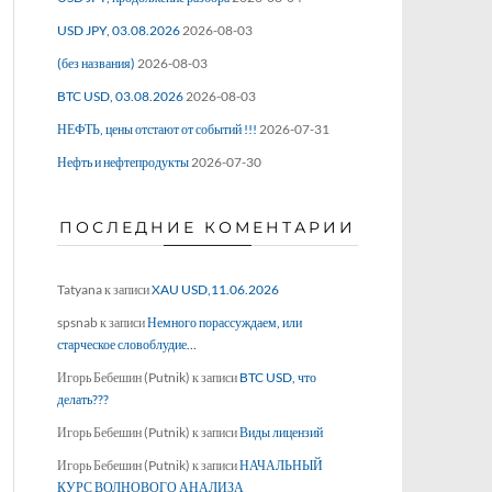
USD JPY, 03.08.2026
2026-08-03
(без названия)
2026-08-03
BTC USD, 03.08.2026
2026-08-03
НЕФТЬ, цены отстают от событий !!!
2026-07-31
Нефть и нефтепродукты
2026-07-30
ПОСЛЕДНИЕ КОМЕНТАРИИ
Tatyana
к записи
XAU USD,11.06.2026
spsnab
к записи
Немного порассуждаем, или
старческое словоблудие…
Игорь Бебешин (Putnik)
к записи
BTC USD, что
делать???
Игорь Бебешин (Putnik)
к записи
Виды лицензий
Игорь Бебешин (Putnik)
к записи
НАЧАЛЬНЫЙ
КУРС ВОЛНОВОГО АНАЛИЗА