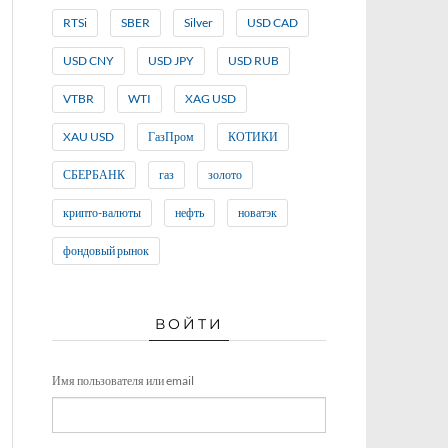
RTSi
SBER
Silver
USD CAD
USD CNY
USD JPY
USD RUB
VTBR
WTI
XAG USD
XAU USD
ГазПром
КОТИКИ
СБЕРБАНК
газ
золото
крипто-валюты
нефть
новатэк
фондовый рынок
ВОЙТИ
Имя пользователя или email