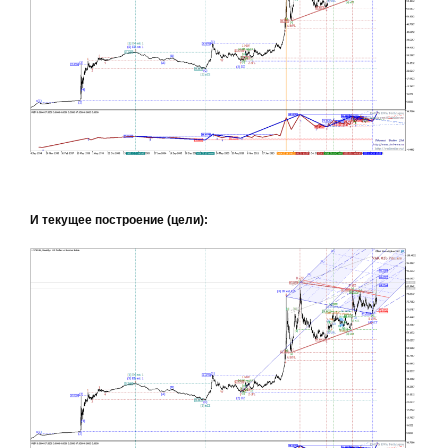
И текущее построение (цели):