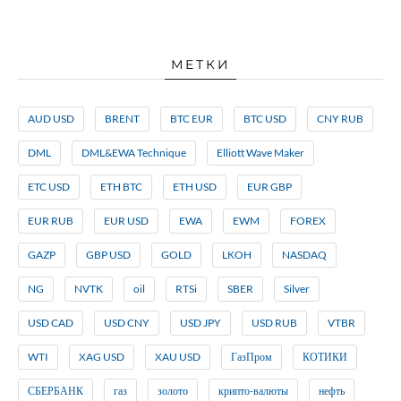
МЕТКИ
AUD USD
BRENT
BTC EUR
BTC USD
CNY RUB
DML
DML&EWA Technique
Elliott Wave Maker
ETC USD
ETH BTC
ETH USD
EUR GBP
EUR RUB
EUR USD
EWA
EWM
FOREX
GAZP
GBP USD
GOLD
LKOH
NASDAQ
NG
NVTK
oil
RTSi
SBER
Silver
USD CAD
USD CNY
USD JPY
USD RUB
VTBR
WTI
XAG USD
XAU USD
ГазПром
КОТИКИ
СБЕРБАНК
газ
золото
крипто-валюты
нефть