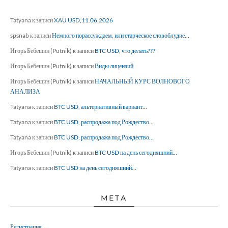
Tatyana
к записи
XAU USD,11.06.2026
spsnab
к записи
Немного порассуждаем, или старческое словоблудие…
Игорь Бебешин (Putnik)
к записи
BTC USD, что делать???
Игорь Бебешин (Putnik)
к записи
Виды лицензий
Игорь Бебешин (Putnik)
к записи
НАЧАЛЬНЫЙ КУРС ВОЛНОВОГО
АНАЛИЗА
Tatyana
к записи
BTC USD, альтернативный вариант…
Tatyana
к записи
BTC USD, распродажа под Рождество…
Tatyana
к записи
BTC USD, распродажа под Рождество…
Игорь Бебешин (Putnik)
к записи
BTC USD на день сегодняшний…
Tatyana
к записи
BTC USD на день сегодняшний…
МЕТА
Регистрация