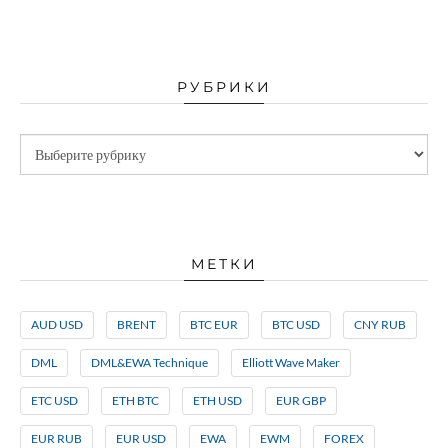
РУБРИКИ
МЕТКИ
AUD USD
BRENT
BTC EUR
BTC USD
CNY RUB
DML
DML&EWA Technique
Elliott Wave Maker
ETC USD
ETH BTC
ETH USD
EUR GBP
EUR RUB
EUR USD
EWA
EWM
FOREX