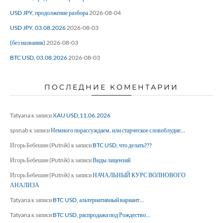
USD JPY, продолжение разбора
2026-08-04
USD JPY, 03.08.2026
2026-08-03
(без названия)
2026-08-03
BTC USD, 03.08.2026
2026-08-03
ПОСЛЕДНИЕ КОМЕНТАРИИ
Tatyana
к записи
XAU USD,11.06.2026
spsnab
к записи
Немного порассуждаем, или старческое словоблудие…
Игорь Бебешин (Putnik)
к записи
BTC USD, что делать???
Игорь Бебешин (Putnik)
к записи
Виды лицензий
Игорь Бебешин (Putnik)
к записи
НАЧАЛЬНЫЙ КУРС ВОЛНОВОГО
АНАЛИЗА
Tatyana
к записи
BTC USD, альтернативный вариант…
Tatyana
к записи
BTC USD, распродажа под Рождество…