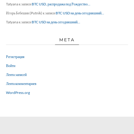
Tatyana
к записи
BTC USD, распродажа под Рождество…
Игорь Бебешин (Putnik)
к записи
BTC USD на день сегодняшний…
Tatyana
к записи
BTC USD на день сегодняшний…
МЕТА
Регистрация
Войти
Лента записей
Лента комментариев
WordPress.org