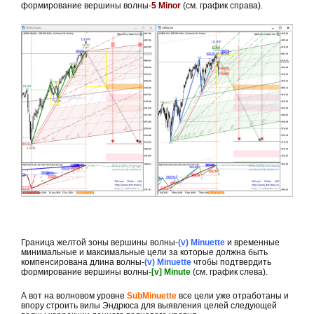
формирование вершины волны-
5 Minor
(см. график справа).
Граница желтой зоны вершины волны-
(v) Minuette
и временные
минимальные и максимальные цели за которые должна быть
компенсирована длина волны-
(v) Minuette
чтобы подтвердить
формирование вершины волны-
[v] Minute
(см. график слева).
А вот на волновом уровне
SubMinuette
все цели уже отработаны и
впору строить вилы Эндрюса для выявления целей следующей