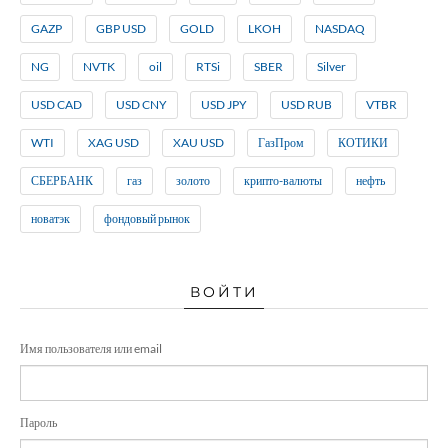
GAZP
GBP USD
GOLD
LKOH
NASDAQ
NG
NVTK
oil
RTSi
SBER
Silver
USD CAD
USD CNY
USD JPY
USD RUB
VTBR
WTI
XAG USD
XAU USD
ГазПром
КОТИКИ
СБЕРБАНК
газ
золото
крипто-валюты
нефть
новатэк
фондовый рынок
ВОЙТИ
Имя пользователя или email
Пароль