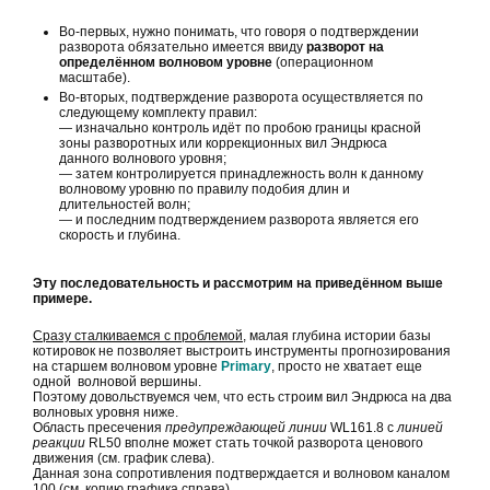
Во-первых, нужно понимать, что говоря о подтверждении
разворота обязательно имеется ввиду
разворот на
определённом волновом уровне
(операционном
масштабе).
Во-вторых, подтверждение разворота осуществляется по
следующему комплекту правил:
— изначально контроль идёт по пробою границы красной
зоны разворотных или коррекционных вил Эндрюса
данного волнового уровня;
— затем контролируется принадлежность волн к данному
волновому уровню по правилу подобия длин и
длительностей волн;
— и последним подтверждением разворота является его
скорость и глубина.
Эту последовательность и рассмотрим на приведённом выше
примере.
Сразу сталкиваемся с проблемой
, малая глубина истории базы
котировок не позволяет выстроить инструменты прогнозирования
на старшем волновом уровне
Primary
, просто не хватает еще
одной волновой вершины.
Поэтому довольствуемся чем, что есть строим вил Эндрюса на два
волновых уровня ниже.
Область пресечения
предупреждающей линии
WL161.8 с
линией
реакции
RL50 вполне может стать точкой разворота ценового
движения (см. график слева).
Данная зона сопротивления подтверждается и волновом каналом
100 (см. копию графика справа).