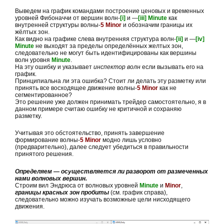
Выведем на график командами построение ценовых и временных
уровней Фибоначчи от вершин волн-
[i]
и —
[iii] Minute
как
внутренней структуры волны-
5 Minor
и обозначим границы их
жёлтых зон.
Как видно на графике слева внутренняя структура волн-
[ii]
и —
[iv]
Minute
не выходят за пределы определённых желтых зон,
следовательно не могут быть идентифицированы как вершины
волн уровня
Minute
.
На эту ошибку и указывает
инспектор волн
если вызывать его на
график.
Принципиальна ли эта ошибка? Стоит ли делать эту разметку или
принять все восходящее движение волны-
5 Minor
как не
сегментированное?
Это решение уже должен принимать трейдер самостоятельно, я в
данном примере считаю ошибку не критичной и сохраняю
разметку.
Учитывая это обстоятельство, принять завершение
формирование волны-
5 Minor
модно лишь условно
(предварительно), далее следует убедиться в правильности
принятого решения.
Определяем — осуществляется ли разворот от размеченных
нами волновых вершин.
Строим вил Эндрюса от волновых уровней
Minute
и
Minor
,
границы красных зон пробиты
(см. график справа),
следовательно можно изучать возможные цели нисходящего
движения.